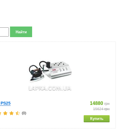
t PS25
14880
грн
15624
грн
(0)