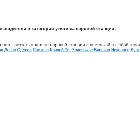
изводители в категории утюги на паровой станции:
ность заказать утюги на паровой станции c доставкой в любой горо
ов
Днепр
Одесса
Полтава
Кривой Рог
Запорожье
Винница
Николаев
Луцк