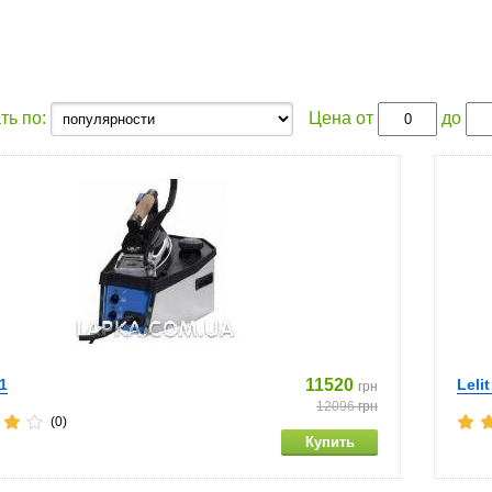
ть по:
Цена от
до
11
11520
Leli
грн
12096
грн
(0)