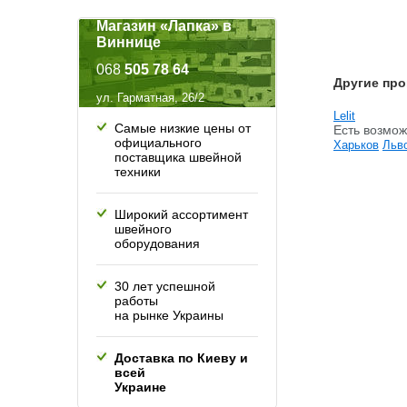
Магазин «Лапка» в
Виннице
068
505 78 64
Другие про
ул. Гарматная, 26/2
Lelit
Самые низкие цены от
Есть возмож
официального
Харьков
Льв
поставщика швейной
техники
Широкий ассортимент
швейного
оборудования
30 лет успешной
работы
на рынке Украины
Доставка по Киеву и
всей
Украине