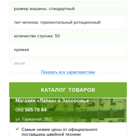
размер машины: стандартный
тип челнока: горизонтальный ротационный
количество строчек: 50
прямая
зигзаг
Показать все характеристики
краеобметочные (оверлочные)
КАТАЛОГ ТОВАРОВ
эластичные (трикотажные)
Магазин «Лапка» в Запорожье
потайные (подшивочные)
068
505 78 64
декоративные
ул. Гарматная, 26/2
Самые низкие цены от официального
закрепляющие
поставщика швейной техники