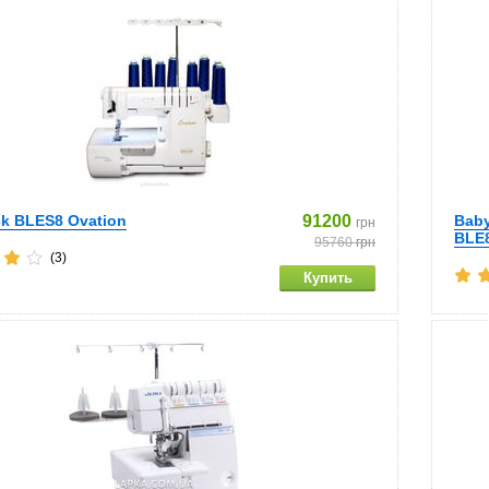
k BLES8 Ovation
91200
Baby
грн
BLE
95760
грн
(3)