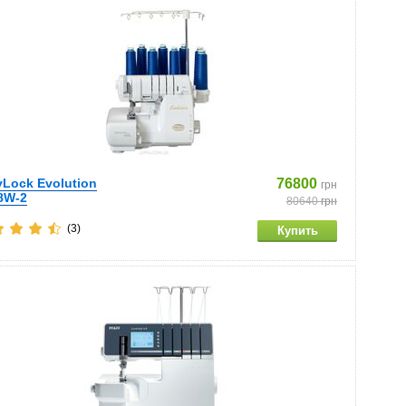
Lock Evolution
76800
грн
8W-2
80640
грн
(3)