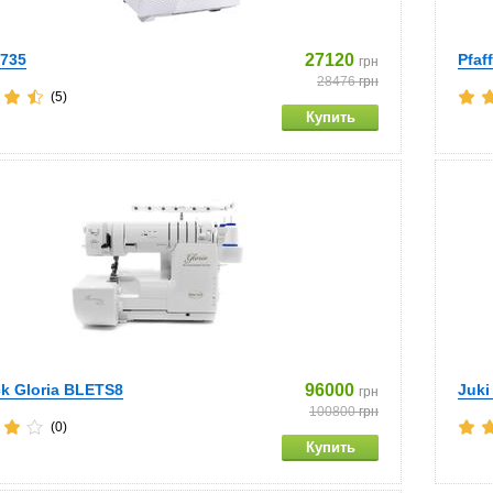
 735
27120
Pfaf
грн
28476
грн
(5)
k Gloria BLETS8
96000
Juki
грн
100800
грн
(0)