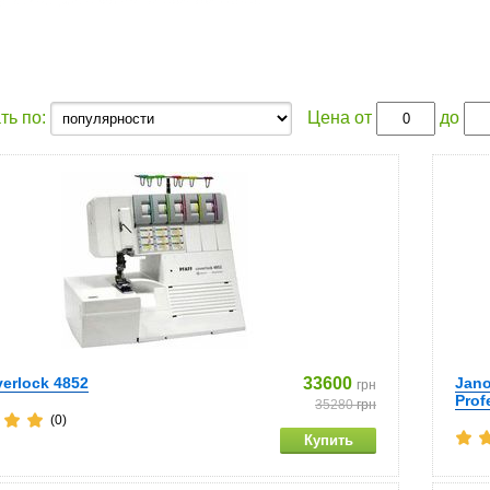
ть по:
Цена от
до
verlock 4852
33600
Jano
грн
Prof
35280
грн
(0)