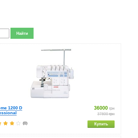
me 1200 D
36000
грн
essional
37800
грн
(0)