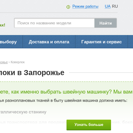
UA
RU
Режим работы
ах!
 выбору
Доставка и оплата
Гарантия и сервис
рожье
› Коверлок
локи в Запорожье