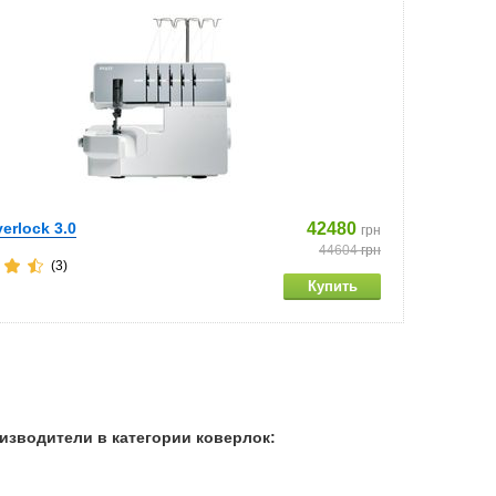
verlock 3.0
42480
грн
44604
грн
(3)
изводители в категории коверлок: