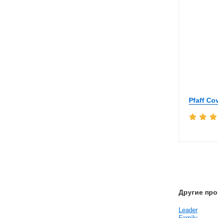
Pfaff Co
Другие про
Leader
Family