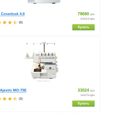
f Coverlock 4.0
79680
грн
83664
грн
(0)
 Ajestic MO-75E
33024
грн
34675
грн
(3)