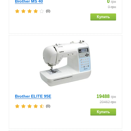
Brother MS 40
0
грн
0
грн
(0)
Brother ELITE 95E
19488
грн
20462
грн
(0)