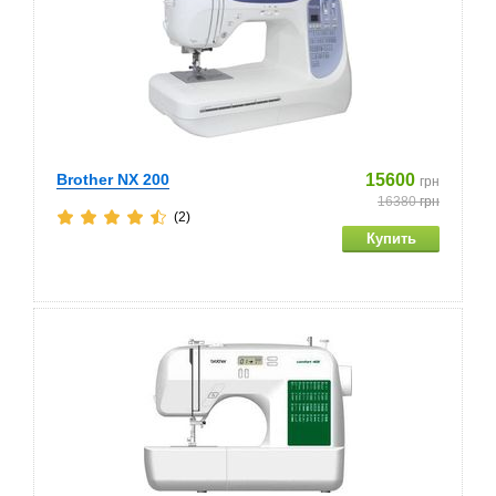
Brother NX 200
15600
грн
16380
грн
(2)