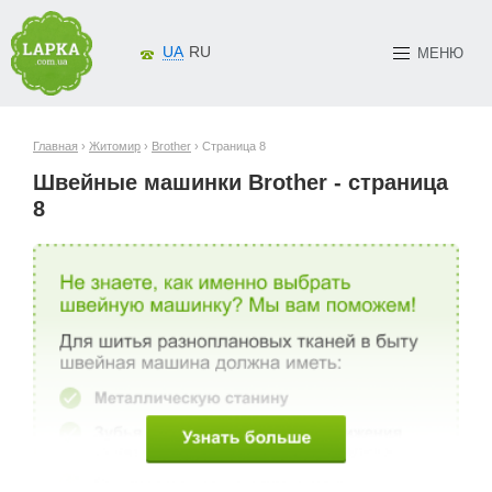
UA
RU
МЕНЮ
Главная
›
Житомир
›
Brother
› Страница 8
Швейные машинки Brother - страница
8