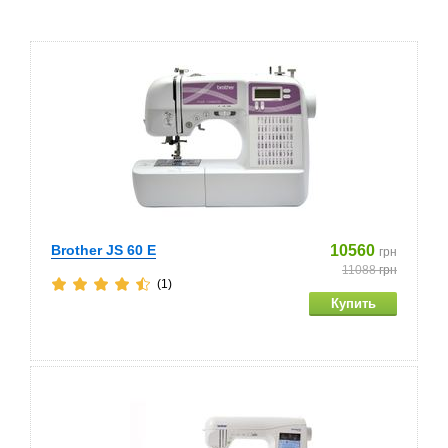
Brother JS 60 E
10560
грн
11088
грн
(1)