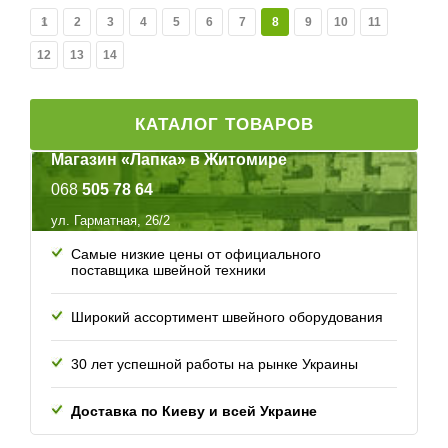
1
2
3
4
5
6
7
8
9
10
11
12
13
14
КАТАЛОГ ТОВАРОВ
Магазин «Лапка» в Житомире
068
505 78 64
ул. Гарматная, 26/2
Самые низкие цены от официального
поставщика швейной техники
Широкий ассортимент швейного оборудования
30 лет успешной работы
на рынке Украины
Доставка по Киеву и всей
Украине