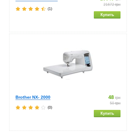
21672
грн
(1)
Brother NX- 2000
48
грн
50
грн
(0)