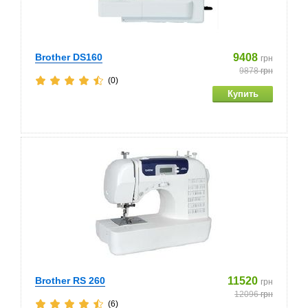
Brother DS160
9408
грн
9878
грн
(0)
Brother RS 260
11520
грн
12096
грн
(6)