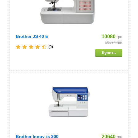
Brother JS 40 E
10080
грн
10584
грн
(0)
Brother Innov-is 300
20640
грн