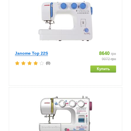
Janome Top 22S
8640
грн
9072
грн
(0)