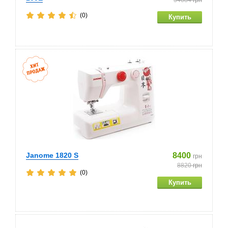
54684
грн
(0)
Janome 1820 S
8400
грн
8820
грн
(0)