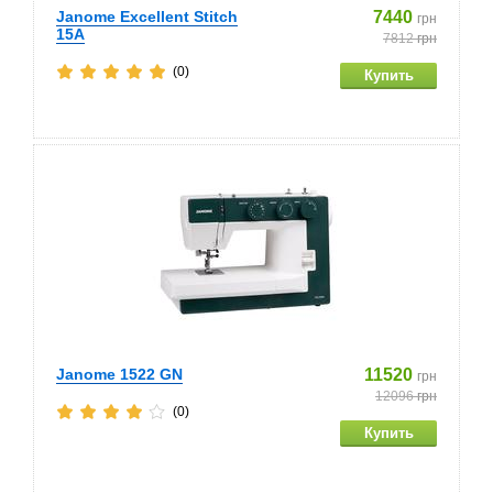
Janome Excellent Stitch
7440
грн
15A
7812
грн
(0)
Janome 1522 GN
11520
грн
12096
грн
(0)