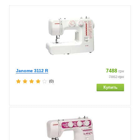
Janome 3112 R
7488
грн
7862
грн
(0)