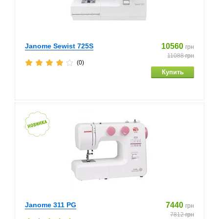
Janome Sewist 725S
10560
грн
11088
грн
(0)
Janome 311 PG
7440
грн
7812
грн