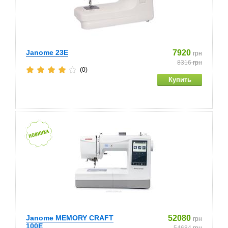
Janome 23E
7920
грн
8316
грн
(0)
Janome MEMORY CRAFT
52080
грн
100E