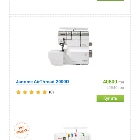
Janome AirThread 2000D
40800
грн
42840
грн
(0)