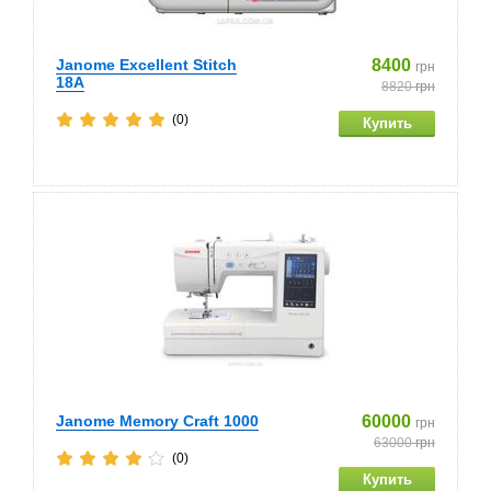
Janome Excellent Stitch
8400
грн
18A
8820
грн
(0)
Janome Memory Craft 1000
60000
грн
63000
грн
(0)