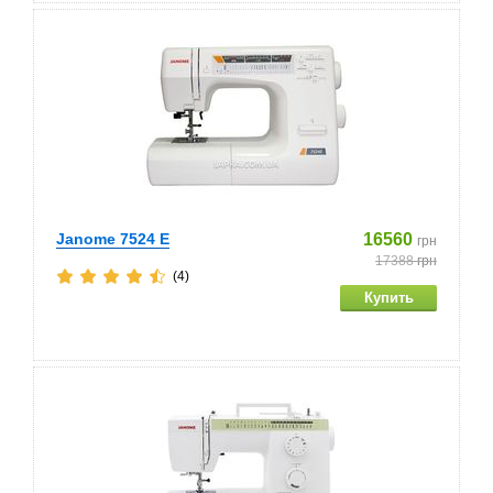
Janome 7524 E
16560
грн
17388
грн
(4)