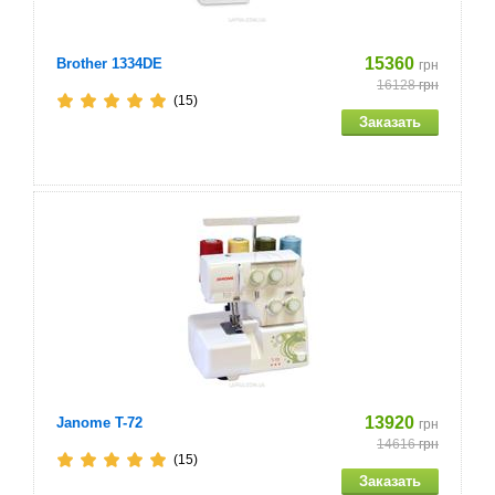
15360
Brother 1334DE
грн
16128
грн
(15)
13920
Janome T-72
грн
14616
грн
(15)