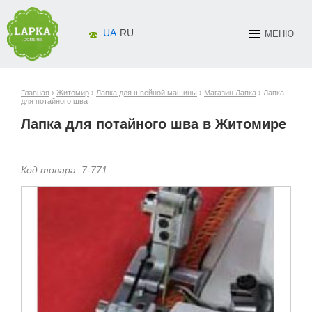
UA
RU
МЕНЮ
Главная
›
Житомир
›
Лапка для швейной машины
›
Магазин Лапка
› Лапка
для потайного шва
Лапка для потайного шва в Житомире
Код товара:
7-
771