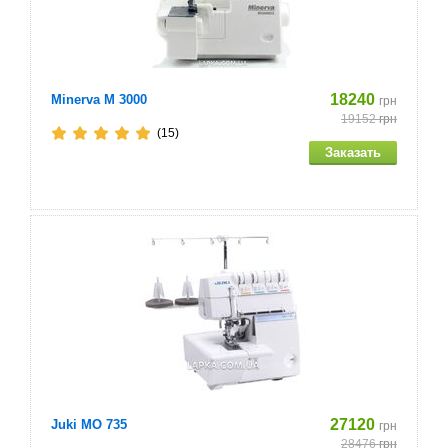
18240
Minerva M 3000
грн
19152
грн
(15)
27120
Juki MO 735
грн
28476
грн