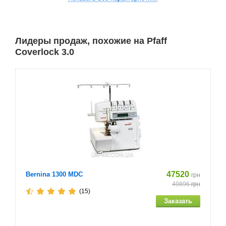
Мощность двигателя: 105 Вт
Лидеры продаж, похожие на Pfaff
Страна производитель – Тайвань
Coverlock 3.0
47520
Bernina 1300 MDC
грн
49896
грн
(15)