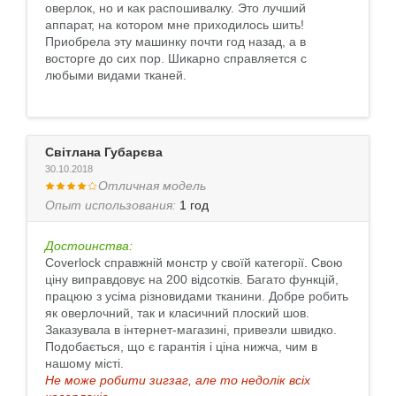
оверлок, но и как распошивалку. Это лучший
аппарат, на котором мне приходилось шить!
Приобрела эту машинку почти год назад, а в
восторге до сих пор. Шикарно справляется с
любыми видами тканей.
Світлана Губарєва
30.10.2018
Отличная модель
Опыт использования:
1 год
Достоинства:
Coverlock справжній монстр у своїй категорії. Свою
ціну виправдовує на 200 відсотків. Багато функцій,
працюю з усіма різновидами тканини. Добре робить
як оверлочний, так и класичний плоский шов.
Заказувала в інтернет-магазині, привезли швидко.
Подобається, що є гарантія і ціна нижча, чим в
нашому місті.
Не може робити зигзаг, але то недолік всіх