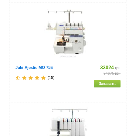
33024
Juki Ajestic MO-75E
грн
34675
грн
(15)