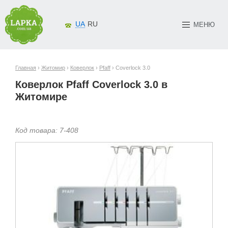
UA
RU
МЕНЮ
Главная
›
Житомир
›
Коверлок
›
Pfaff
› Coverlock 3.0
Коверлок Pfaff Coverlock 3.0 в
Житомире
Код товара:
7-
408