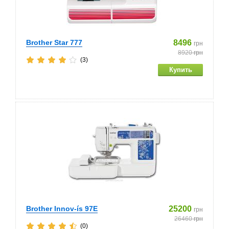
Brother Star 777
8496
грн
8920
грн
(3)
Brother Innov-ís 97E
25200
грн
26460
грн
(0)