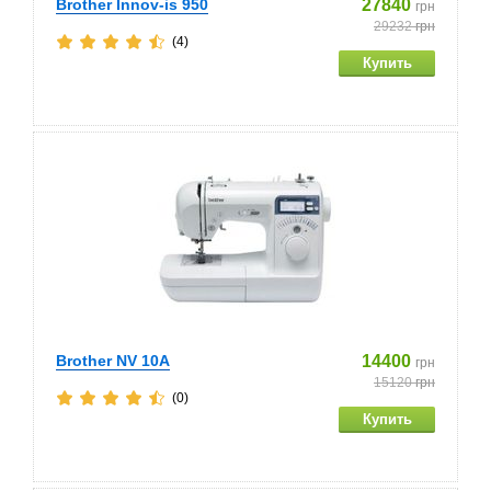
Brother Innov-is 950
27840
грн
29232
грн
(4)
Brother NV 10A
14400
грн
15120
грн
(0)