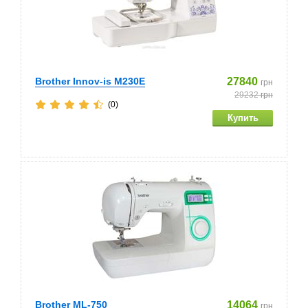
Brother Innov-is M230E
27840
грн
29232
грн
(0)
Brother ML-750
14064
грн