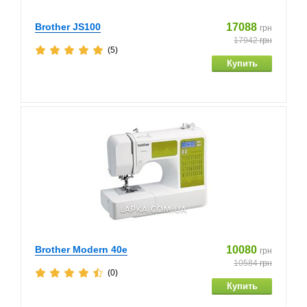
Brother JS100
17088
грн
17942
грн
(5)
Brother Modern 40e
10080
грн
10584
грн
(0)