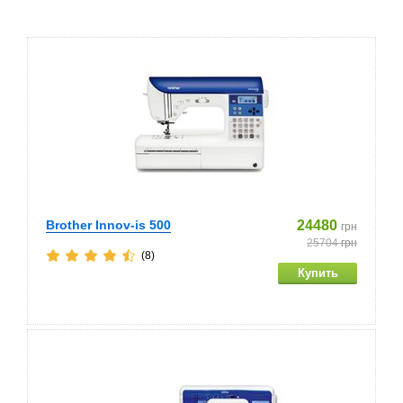
Brother Innov-is 500
24480
грн
25704
грн
(8)