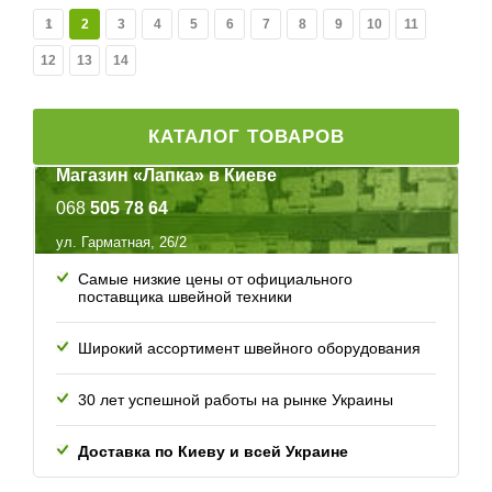
1
2
3
4
5
6
7
8
9
10
11
12
13
14
КАТАЛОГ ТОВАРОВ
Магазин «Лапка» в Киеве
068
505 78 64
ул. Гарматная, 26/2
Самые низкие цены от официального
поставщика швейной техники
Широкий ассортимент швейного оборудования
30 лет успешной работы
на рынке Украины
Доставка по Киеву и всей
Украине