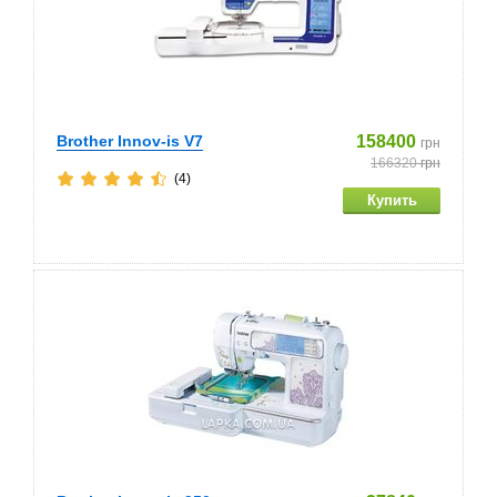
Brother Innov-is V7
158400
грн
166320
грн
(4)