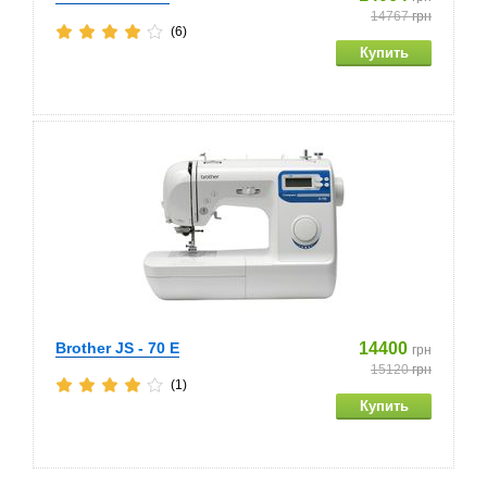
14767
грн
(6)
Brother JS - 70 E
14400
грн
15120
грн
(1)