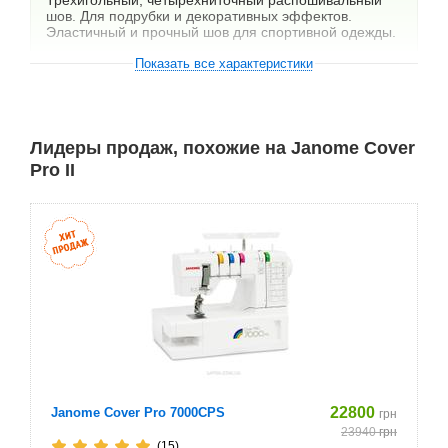
Трехигольный, четырехниточный распошивальный
шов. Для подрубки и декоративных эффектов.
Эластичный и прочный шов для спортивной одежды.
Показать все характеристики
Лидеры продаж, похожие на Janome Cover
Двухигольный, трехниточный широкий
Pro II
распошивальный шов. Для подрубки и декоративных
эффектов на эластичных тканях (например,
футболках)
Двухигольный, трехниточный узкий распошивальный
шов. Для подрубки тонких тканей и пришивания
тесьмы.
22800
Janome Cover Pro 7000CPS
грн
23940
грн
(15)