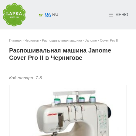
UA
RU
МЕНЮ
Главная
›
Чернигов
›
Распошивальная машина
›
Janome
› Cover Pro II
Распошивальная машина Janome
Cover Pro II в Чернигове
Код товара:
7-
8