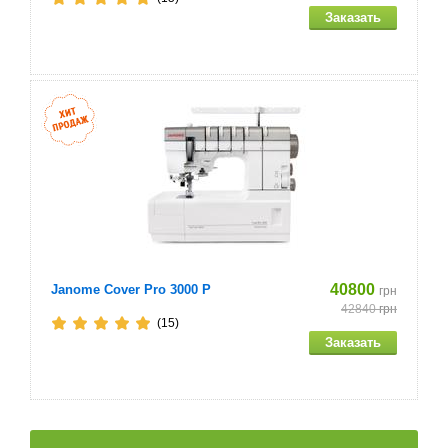
Одноигольный двухниточный цепной шов. Для
пришивания тесьмы, сшивания эластичных тканей и
декоративных эффектов.
Хранение аксессуаров футляр
Пинцет
Количество игл в комплекте 5
Сетки для катушки
40800
Janome Cover Pro 3000 P
грн
42840
грн
Щеточка для чистки
(15)
А так же в комплекте держатель катушек (4шт.),
установочные винты, нитковдеватель, отвертка
большая и маленькая, мягкий чехол