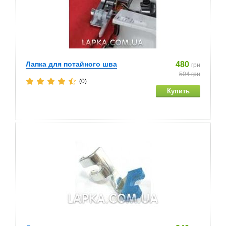
Лапка для потайного шва
480
грн
504
грн
(0)