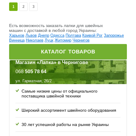
1
2
3
Есть возможность заказать лапки для швейных
машин c доставкой в любой город Украины:
Харьков
Львов
Днепр
Одесса
Полтава
Кривой Рог
Запорожье
Винница
Николаев
Луцк
Житомир
Чернигов
КАТАЛОГ ТОВАРОВ
Магазин «Лапка» в Чернигове
068
505 78 64
ул. Гарматная, 26/2
Самые низкие цены от официального
поставщика швейной техники
Широкий ассортимент швейного оборудования
30 лет успешной работы
на рынке Украины