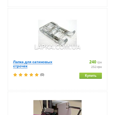
Лапка для сатиновых
240
грн
строчек
252
грн
(0)