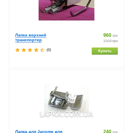
Лапка верхний
960
грн
транспортер
1008
грн
(0)
Лапка для Janome для
240
грн