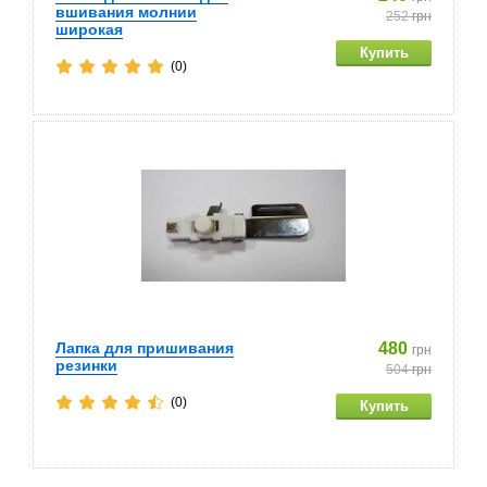
вшивания молнии
252
грн
широкая
(0)
Лапка для пришивания
480
грн
резинки
504
грн
(0)