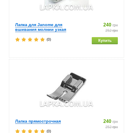
Лапка для Janome для
240
грн
вшивания молнии узкая
252
грн
(0)
Лапка прямострочная
240
грн
252
грн
(0)