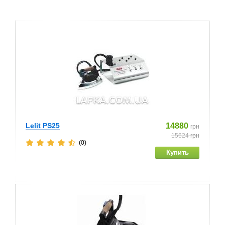
Lelit PS25
14880
грн
15624
грн
(0)