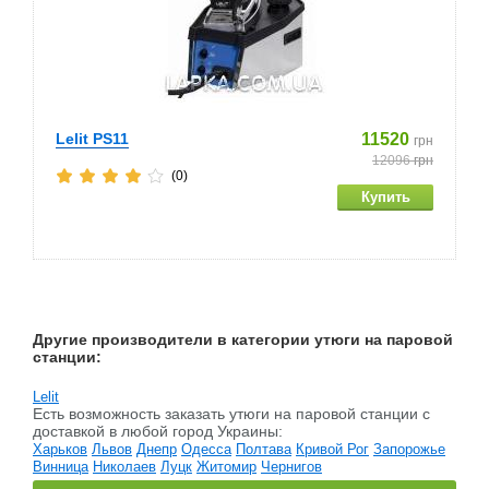
Lelit PS11
11520
грн
12096
грн
(0)
Другие производители в категории утюги на паровой
станции:
Lelit
Есть возможность заказать утюги на паровой станции c
доставкой в любой город Украины:
Харьков
Львов
Днепр
Одесса
Полтава
Кривой Рог
Запорожье
Винница
Николаев
Луцк
Житомир
Чернигов