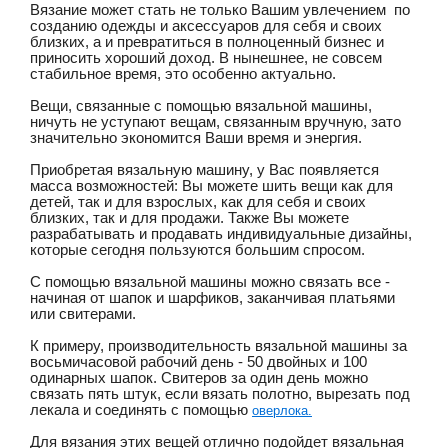
Вязание может стать не только Вашим увлечением  по 
созданию одежды и аксессуаров для себя и своих 
близких, а и превратиться в полноценный бизнес и 
приносить хороший доход. В нынешнее, не совсем 
стабильное время, это особенно актуально.
Вещи, связанные с помощью вязальной машины, 
ничуть не уступают вещам, связанным вручную, зато 
значительно экономится Ваши время и энергия.
Приобретая вязальную машину, у Вас появляется 
масса возможностей: Вы можете шить вещи как для 
детей, так и для взрослых, как для себя и своих 
близких, так и для продажи. Также Вы можете 
разрабатывать и продавать индивидуальные дизайны, 
которые сегодня пользуются большим спросом.
С помощью вязальной машины можно связать все - 
начиная от шапок и шарфиков, заканчивая платьями 
или свитерами.
К примеру, производительность вязальной машины за 
восьмичасовой рабочий день - 50 двойных и 100 
одинарных шапок. Свитеров за один день можно 
связать пять штук, если вязать полотно, вырезать под 
лекала и соединять с помощью 
оверлока.
Для вязания этих вещей отлично подойдет вязальная 