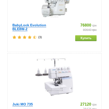
BabyLock Evolution
76800
грн
BLE8W-2
80640
грн
(3)
Juki MO 735
27120
грн