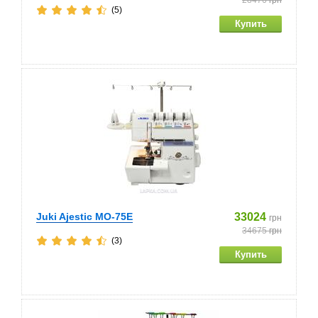
28476
грн
(5)
Juki Ajestic MO-75E
33024
грн
34675
грн
(3)