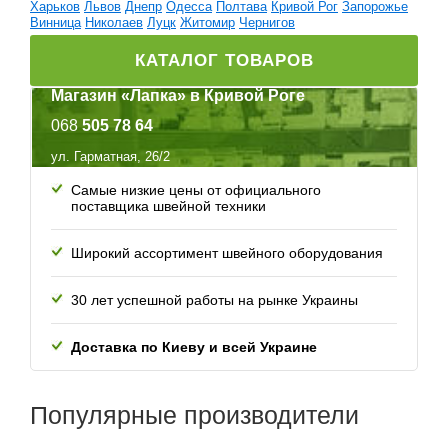
Харьков
Львов
Днепр
Одесса
Полтава
Кривой Рог
Запорожье
Винница
Николаев
Луцк
Житомир
Чернигов
КАТАЛОГ ТОВАРОВ
Магазин «Лапка» в Кривой Роге
068
505 78 64
ул. Гарматная, 26/2
Самые низкие цены от официального
поставщика швейной техники
Широкий ассортимент швейного оборудования
30 лет успешной работы
на рынке Украины
Доставка по Киеву и всей
Украине
Популярные
производители