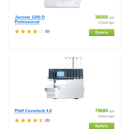
Janome 1200 D
36000
грн
Professional
37800
грн
(0)
Pfaff Coverlock 4.0
79680
грн
83664
грн
(0)