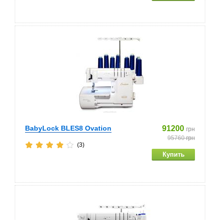
BabyLock BLES8 Ovation
91200
грн
95760
грн
(3)