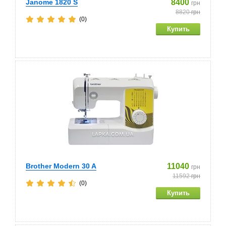
Janome 1820 S
8400
грн
8820
грн
(0)
Brother Modern 30 A
11040
грн
11592
грн
(0)