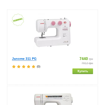
Janome 311 PG
7440
грн
7812
грн
(0)