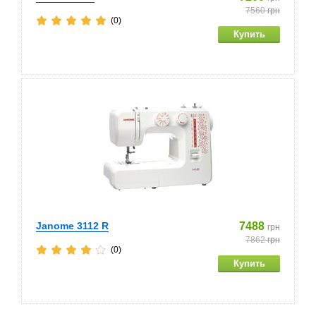
7560
грн
(0)
Janome 3112 R
7488
грн
7862
грн
(0)