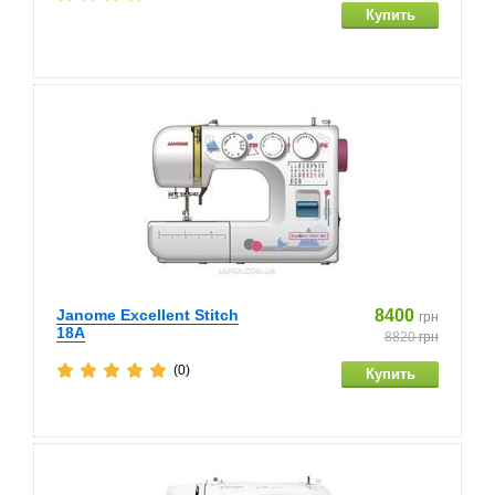
Janome Excellent Stitch
8400
грн
18A
8820
грн
(0)