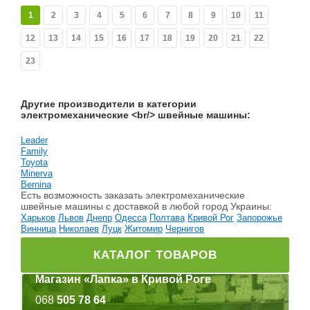
1
2
3
4
5
6
7
8
9
10
11
12
13
14
15
16
17
18
19
20
21
22
23
Другие производители в категории
электромеханические <br/> швейные машины:
Leader
Family
Toyota
Minerva
Bernina
Есть возможность заказать электромеханические
швейные машины c доставкой в любой город Украины:
Харьков
Львов
Днепр
Одесса
Полтава
Кривой Рог
Запорожье
Винница
Николаев
Луцк
Житомир
Чернигов
КАТАЛОГ ТОВАРОВ
Магазин «Лапка» в Кривой Роге
068
505 78 64