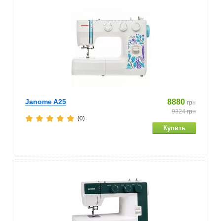
Janome A25
8880
грн
9324
грн
(0)