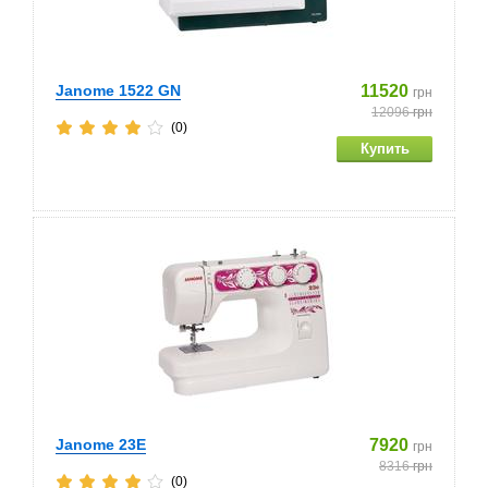
Janome 1522 GN
11520
грн
12096
грн
(0)
Janome 23E
7920
грн
8316
грн
(0)