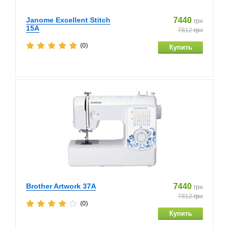
Janome Excellent Stitch
7440
грн
15A
7812
грн
(0)
Brother Artwork 37A
7440
грн
7812
грн
(0)