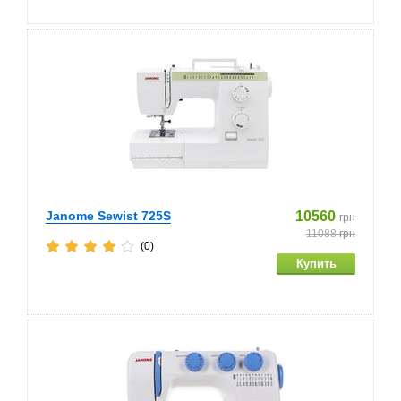
Janome Sewist 725S
10560
грн
11088
грн
(0)