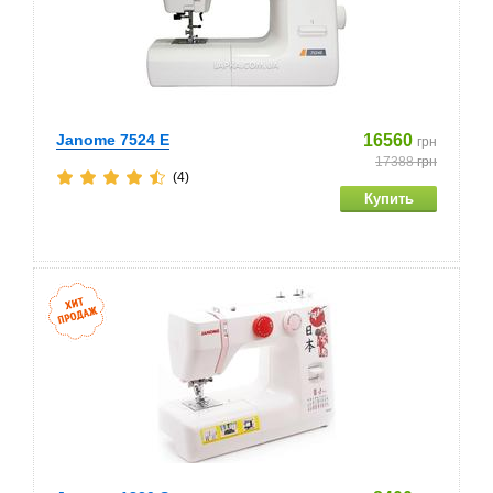
Janome 7524 E
16560
грн
17388
грн
(4)