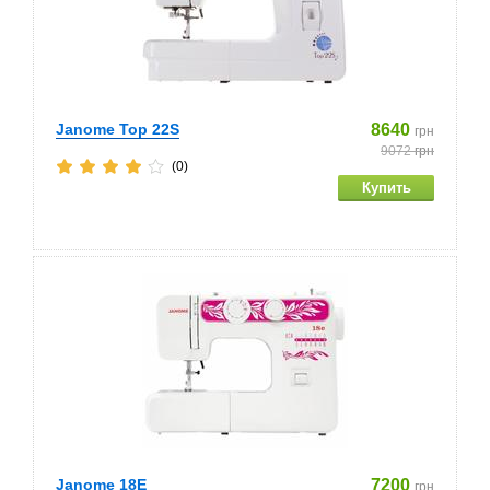
Janome Top 22S
8640
грн
9072
грн
(0)
Janome 18E
7200
грн