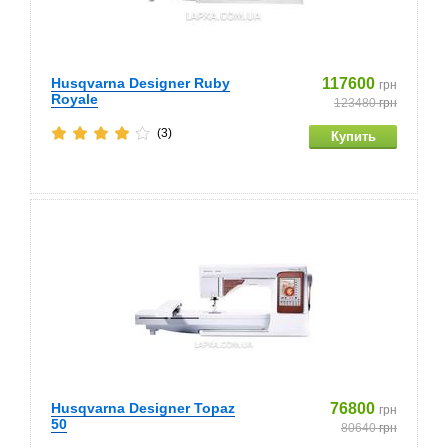
Husqvarna Designer Ruby
117600
грн
Royale
123480
грн
(3)
Husqvarna Designer Topaz
76800
грн
50
80640
грн