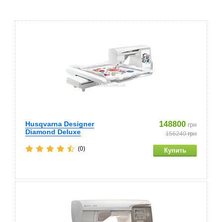
Husqvarna Designer
148800
грн
Diamond Deluxe
156240
грн
(0)