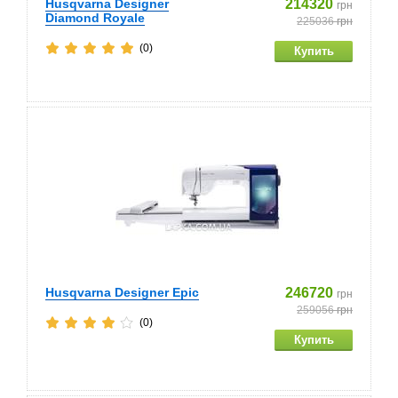
Husqvarna Designer
214320
грн
Diamond Royale
225036
грн
(0)
Husqvarna Designer Epic
246720
грн
259056
грн
(0)