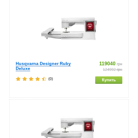
Husqvarna Designer Ruby
119040
грн
Deluxe
124992
грн
(0)