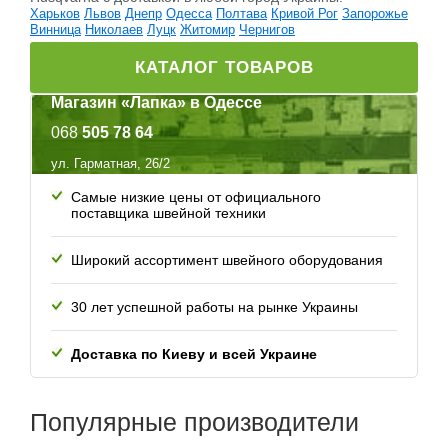
Харьков
Львов
Днепр
Одесса
Полтава
Кривой Рог
Запорожье
Винница
Николаев
Луцк
Житомир
Чернигов
КАТАЛОГ ТОВАРОВ
Магазин «Лапка» в Одессе
068
505 78 64
ул. Гарматная, 26/2
Самые низкие цены от официального
поставщика швейной техники
Широкий ассортимент швейного оборудования
30 лет успешной работы
на рынке Украины
Доставка по Киеву и всей
Украине
Популярные
производители