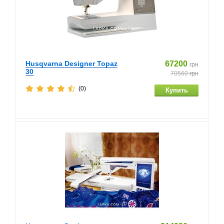
Husqvarna Designer Topaz
67200
грн
30
70560
грн
(0)