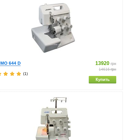
 MO 644 D
13920
грн
14616
грн
(1)