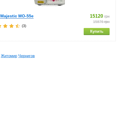
 Majestic MO-55e
15120
грн
15876
грн
(3)
Житомир
Чернигов