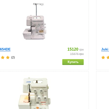
 654DE
15120
Juki
грн
15876
грн
(2)