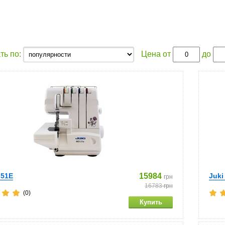
ть по:
Цена от
до
-51E
15984
Juki
грн
16783
грн
(0)