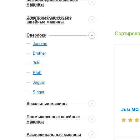
машины
Электромеханические
швейные машины
Сортирова
Оверлоки
Janome
Brother
Juki
Pfaff
Jaguar
Singer
Вязальные машины
Juki MO
Промышленные швейные
машины
Распошивальные машины