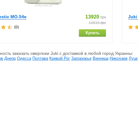
estic MO-54e
13920
Juki
грн
14616
грн
(0)
ность заказать оверлоки Juki c доставкой в любой город Украины:
ов
Днепр
Одесса
Полтава
Кривой Рог
Запорожье
Винница
Николаев
Луцк