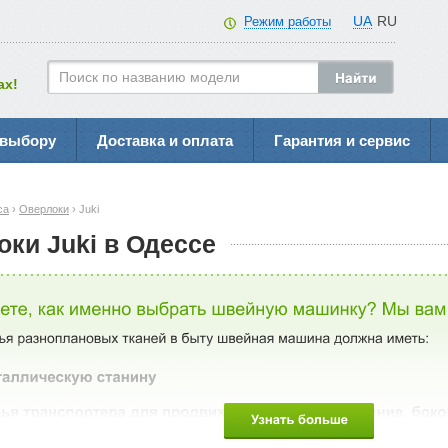
UA
RU
Режим работы
ах!
 выбору
Доставка и оплата
Гарантия и сервис
са
›
Оверлоки
› Juki
ки Juki в Одессе