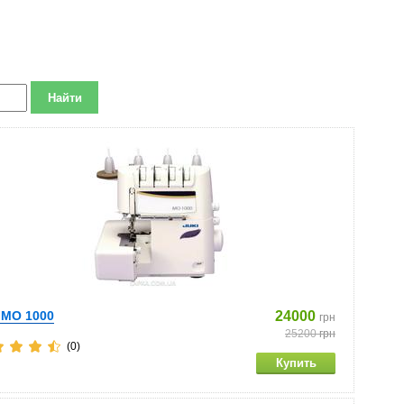
 MO 1000
24000
грн
25200
грн
(0)