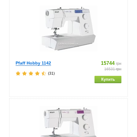
Pfaff Hobby 1142
15744
грн
16531
грн
(31)