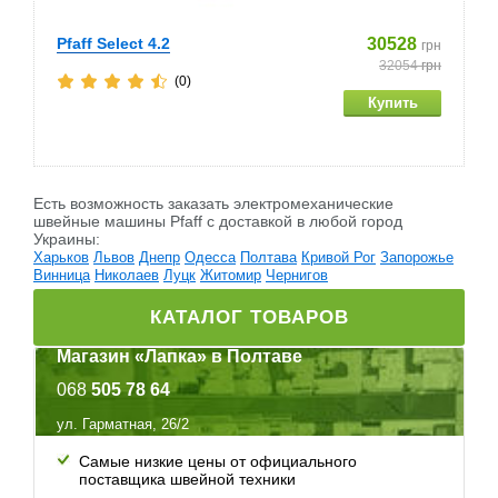
Pfaff Select 4.2
30528
грн
32054
грн
(0)
Есть возможность заказать электромеханические
швейные машины Pfaff c доставкой в любой город
Украины:
Харьков
Львов
Днепр
Одесса
Полтава
Кривой Рог
Запорожье
Винница
Николаев
Луцк
Житомир
Чернигов
КАТАЛОГ ТОВАРОВ
Магазин «Лапка» в Полтаве
068
505 78 64
ул. Гарматная, 26/2
Самые низкие цены от официального
поставщика швейной техники