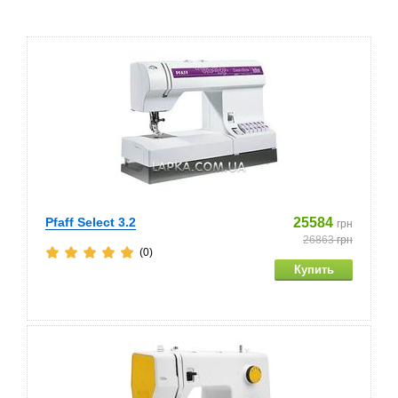
Pfaff Select 3.2
25584
грн
26863
грн
(0)