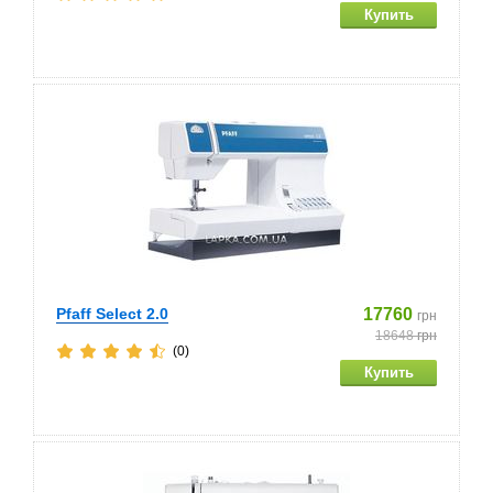
Pfaff Select 2.0
17760
грн
18648
грн
(0)