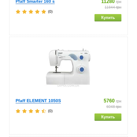
Pfaff Smarter 160 s
11280
грн
11844
грн
(0)
Pfaff ELEMENT 1050S
5760
грн
6048
грн
(0)