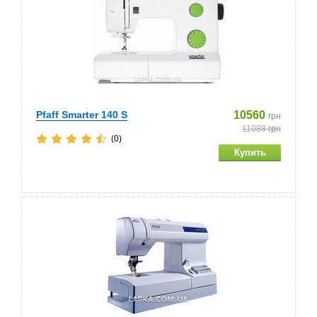
Pfaff Smarter 140 S
10560
грн
11088
грн
(0)