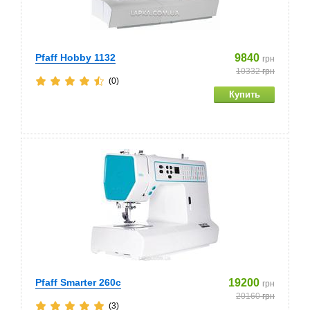
Pfaff Hobby 1132
9840
грн
10332
грн
(0)
Pfaff Smarter 260c
19200
грн
20160
грн
(3)