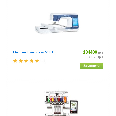
Brother Innov - is V5LE
134400
грн
141120
грн
(0)