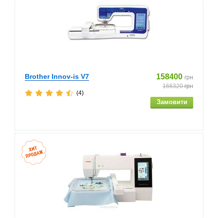
Brother Innov-is V7
158400
грн
166320
грн
(4)