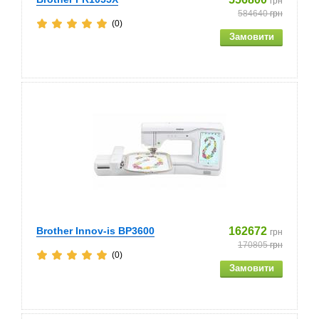
грн
584640
грн
(0)
Brother Innov-is BP3600
162672
грн
170805
грн
(0)