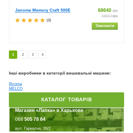
Janome Memory Craft 500E
68640
грн
72072
грн
(3)
1
2
3
4
Інші виробники в категорії вишивальні машини:
Ricoma
MELCO
КАТАЛОГ ТОВАРІВ
Магазин «Лапка» в Харькове
068
505 78 64
вул. Гарматна, 26/2