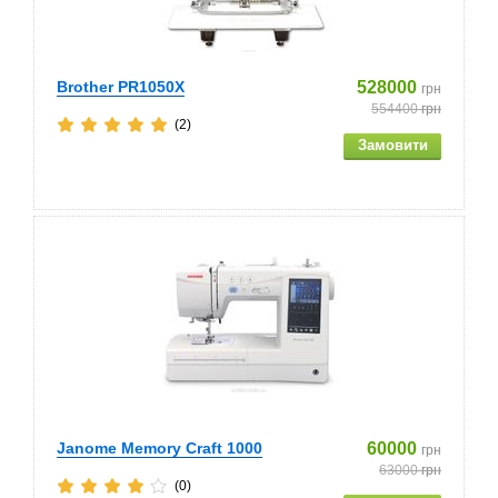
Brother PR1050X
528000
грн
554400
грн
(2)
Janome Memory Craft 1000
60000
грн
63000
грн
(0)