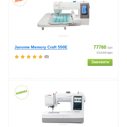
Janome Memory Craft 550E
77760
грн
81648
грн
(0)