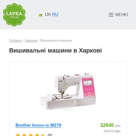
UA
RU
МЕНЮ
Головна
›
Харьков
› Вишивальні машини
Вишивальні машини в Харкові
Brother Innov-is M270
32640
грн
34272
грн
(0)