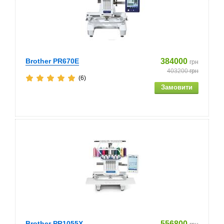
Brother PR670E
384000
грн
403200
грн
(6)
Brother PR1055X
556800