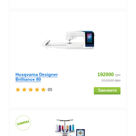
Husqvarna Designer
192000
грн
Brilliance 80
201600
грн
(0)