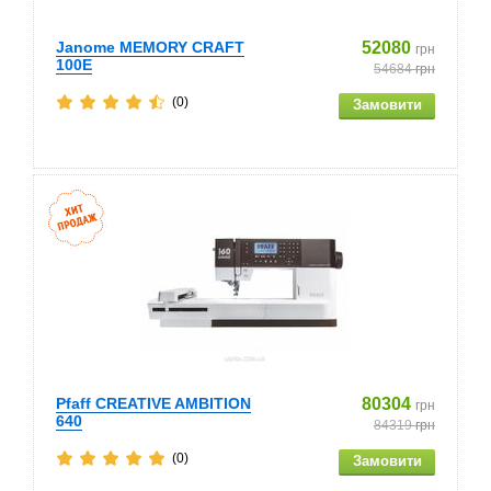
Janome MEMORY CRAFT
52080
грн
100E
54684
грн
(0)
Pfaff CREATIVE AMBITION
80304
грн
640
84319
грн
(0)