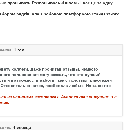
ьно прошивати Розпошивальні швом - і все це за одну
 набором рядків, але з робочою платформою стандартного
тання:
1 год
вету коллеги. Даже прочитав отзывы, немного
вного пользования могу сказать, что это лучший
сть и возможность работы, как с толстым трикотажем,
 Относительно ниток, пробовала любые. На качество
я на черновых заготовках. Аналогичная ситуация и с
ешь.
тання:
4 месяца