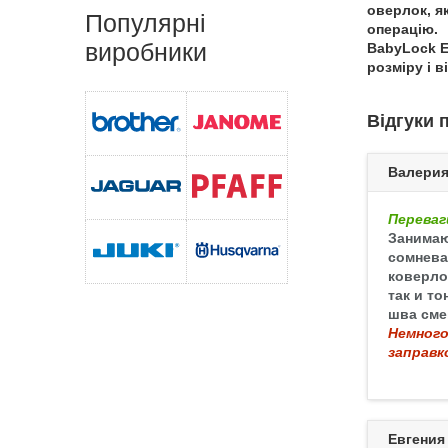
оверлок, я
Популярні
операцію.
виробники
BabyLock E
розміру і 
Відгуки 
Валери
Переваг
Занимаю
сомнева
коверло
так и т
шва сме
Немного
заправк
Евгения