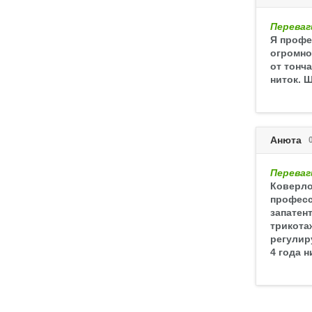
Переваг
Я профе
огромно
от тонч
ниток. 
Анюта
Переваг
Коверло
професс
запатен
трикота
регулир
4 года 