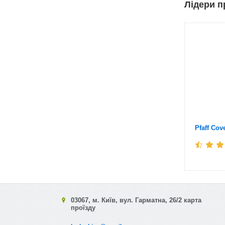
Лідери п
Відключе
Регулюва
сміттєзб
Вузька р
Підсвічу
Максимал
Pfaff Cov
Потужніс
Вага: 12к
Комплект
03067, м. Київ, вул. Гарматна, 26/2 карта
проїзду
Коробка 