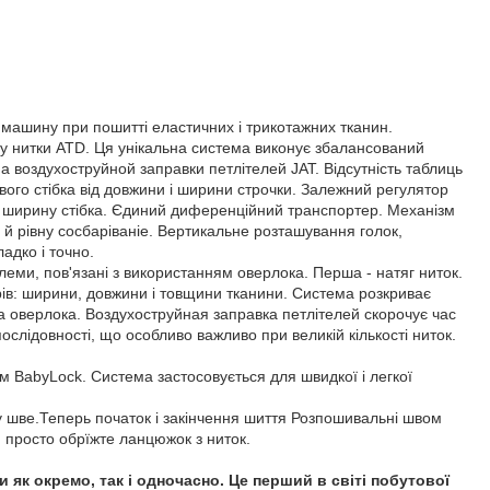
ашину при пошитті еластичних і трикотажних тканин.
ягу нитки ATD. Ця унікальна система виконує збалансований
ма воздухоструйной заправки петлітелей JAT. Відсутність таблиць
вого стібка від довжини і ширини строчки. Залежний регулятор
 ширину стібка. Єдиний диференційний транспортер. Механізм
у й рівну сосбаріваніе. Вертикальне розташування голок,
адко і точно.
еми, пов'язані з використанням оверлока. Перша - натяг ниток.
ів: ширини, довжини і товщини тканини. Система розкриває
ка оверлока. Воздухоструйная заправка петлітелей скорочує час
ослідовності, що особливо важливо при великій кількості ниток.
м BabyLock. Система застосовується для швидкої і легкої
му шве.Теперь початок і закінчення шиття Розпошивальні швом
и просто обрїжте ланцюжок з ниток.
 як окремо, так і одночасно. Це перший в світі побутової