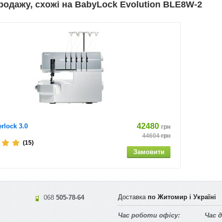
родажу, схожі на BabyLock Evolution BLE8W-2
ння ножа: є
ння зусилля тиску лапки на тканину: є
ірник
укавна платформа: немає
вання робочої поверхні, лампа розжарювання
ьна швидкість шиття (стежа./Хв) 1500
42480
erlock 3.0
грн
44604
грн
(15)
ть: 110 Вт
г
ація: Лапка оверлочная
Доставка
по Житомир і Україні
068
505-78-64
для приладдя: є
Час роботи офісу:
Час 