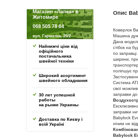
Магазин «Лапка» в
Опис Bab
Житомире
068
505 78 64
Коверлок Ba
Машина дуже
вул. Гарматна, 26/2
Дана модель
Найнижчі ціни від
стібок на б
офіційного
по заправці
постачальника
ширини, при
швейної техніки
транспортер
поліпшує про
Широкий асортимент
Застосуванн
швейного обладнання
Система ATD
свої можлив
заправки до
30 лет успешной
работы
Воздухостр
на рынке Украины
Ексклюзивна
заправки ни
Babylock Ev
Доставка по Києву і
нічим не ві
всій Україні
Комбінован
Babylock E