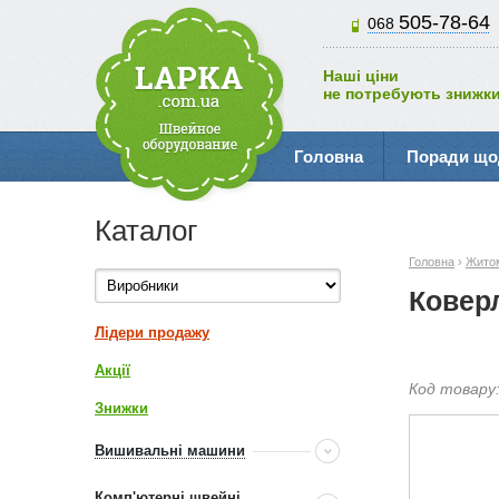
505-78-64
068
Наші ціни
не потребують знижки
Головна
Поради що
Каталог
Головна
›
Жито
Ковер
Лідери продажу
Акції
Код товару
Знижки
Вишивальні машини
Комп'ютерні швейні