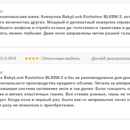
и:
ссиональная швея. Коверлок BabyLock Evolution BLE8W-2, ко
го количества других. Мощный и деликатный коверлок справ
айшего шифона и стрейч-атласа до толстенного трикотажа и д
Шить можно любыми. Даже если заправлены нитки разной толщ
Отличная модель
Досвід використа
02.11.2018
и:
к BabyLock Evolution BLE8W-2 я бы не рекомендовала для до
ионального производства среднего объема. Читала за аппарат
тованная система натяжение нити и так далее. Если говорить
же и мягких эластичных тканях. Все стежки ровные, ткань не т
ует. Когда села в первый раз, было как-то непривычно легко 
ни разу не пожалела о приобретении.