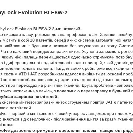
yLock Evolution BLE8W-2
byLock Evolution BLE8W-2 8-ми нитковий.
 високого класу, рекомендована професіоналам. Замінює швейну м
 містить в собі 10 патентів, серед яких: система автоматичної нат
удь-якій тканині з будь-яким нитками без регулювання натягу. Систе
. Чи не важливий порядок заправки ниток. Усунена залежність рольо
 якому ніж і палець переміщаються одночасно отримуючи потрібну
а і диференціальної подачі з'єднані в один пристрій, який дає міцн
никнення голок в тканини. Ніж для важких робіт, ріже все тканини гл
я систим ATD і JAT розробникам вдалося вирішити дві основні пробл
 контролює збалансованість рядки в залежності від трьох параметр
ості при переходах на різні типи тканини. Друга проблема - заправ
 трьох натискань на важіль, з подальшою перезаправку в будь-якій п
уйная заправка петлітелей:
 система миттєвої заправки ниток струменем повітря JAT є патенто
ткою петлітелей.
olve - перший в світі коверлок, який утворює ланцюжок при плоско
дрізняється від оверлочних - після закінчення шиття за краєм тканин
і шви:
volve дозволяє отримувати оверлочні, плоскі і ланцюгові рядки