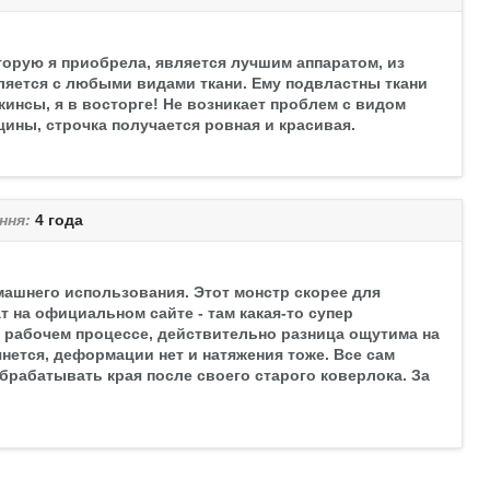
торую я приобрела, является лучшим аппаратом, из
ляется с любыми видами ткани. Ему подвластны ткани
жинсы, я в восторге! Не возникает проблем с видом
ины, строчка получается ровная и красивая.
ння:
4 года
машнего использования. Этот монстр скорее для
 на официальном сайте - там какая-то супер
 о рабочем процессе, действительно разница ощутима на
янется, деформации нет и натяжения тоже. Все сам
обрабатывать края после своего старого коверлока. За