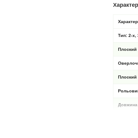
Характер
Характе
Тип: 2-х, 
Плоский 
Оверлочни
Плоский ш
Рольовий
Довжина 
Ширина ш
Диференц