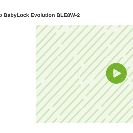
о BabyLock Evolution BLE8W-2