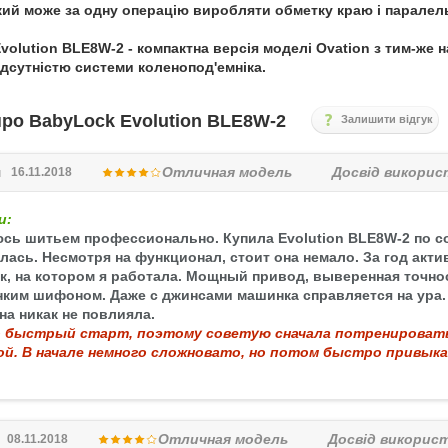
кий може за одну операцію виробляти обметку краю і паралел
volution BLE8W-2 - компактна версія моделі Ovation з тим-же
відсутністю системи коленопод'емніка.
про BabyLock Evolution BLE8W-2
Залишити відгук
я
Отличная модель
Досвід викорис
16.11.2018
и:
сь шитьем профессионально. Купила Evolution BLE8W-2 по со
лась. Несмотря на функционал, стоит она немало. За год акти
к, на котором я работала. Мощный привод, выверенная точно
онким шифоном. Даже с джинсами машинка справляется на ура.
на никак не повлияла.
 быстрый старт, поэтому советую сначала потренироватьс
ой. В начале немного сложновато, но потом быстро привыка
Отличная модель
Досвід викорис
08.11.2018