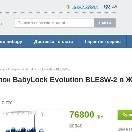
RU
UA
Графік роботи
!
до вибору
Доставка і оплата
Гарантія і сервіс
мир
›
Коверлок
›
BabyLock
› Evolution BLE8W-2
лок BabyLock Evolution BLE8W-2 в 
:
7-
770
76800
грн
80640
Ціна в з