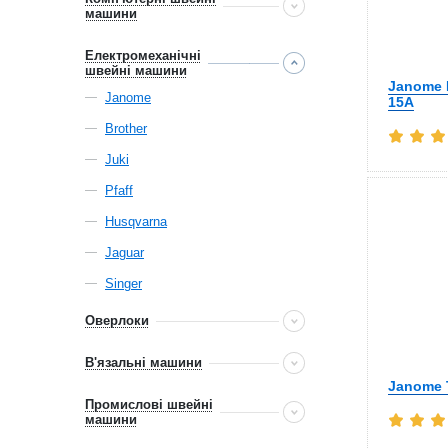
машини
Електромеханічні
швейні машини
Janome E
Janome
15A
Brother
Juki
Pfaff
Husqvarna
Jaguar
Singer
Оверлоки
В'язальні машини
Janome 
Промислові швейні
машини