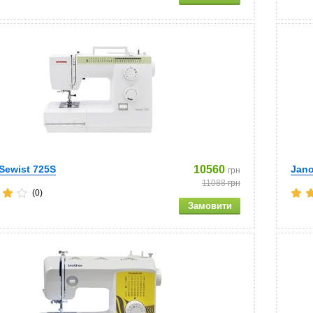
Sewist 725S
10560
Jan
грн
11088
грн
(0)