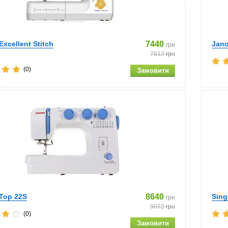
xcellent Stitch
7440
Jano
грн
7812
грн
(0)
Top 22S
8640
Sing
грн
9072
грн
(0)