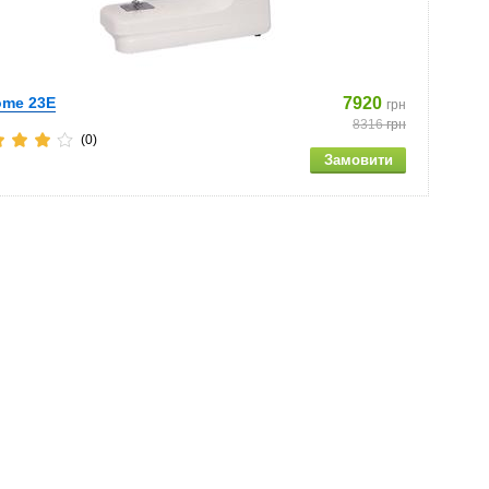
ome 23E
7920
грн
8316
грн
(0)