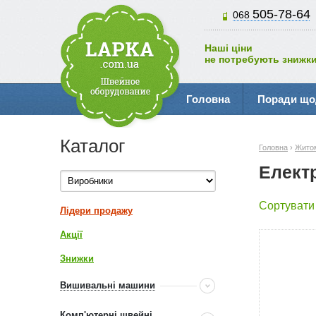
505-78-64
068
Наші ціни
не потребують знижки
Головна
Поради що
Каталог
Головна
›
Жито
Елект
Сортувати
Лідери продажу
Акції
Знижки
Вишивальні машини
Комп'ютерні швейні