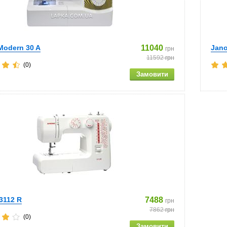
Modern 30 A
11040
Jan
грн
11592
грн
(0)
3112 R
7488
грн
7862
грн
(0)