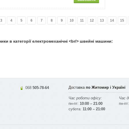
3
4
5
6
7
8
9
10
11
12
13
14
15
ники в категорії електромеханічні <br/> швейні машини:
Доставка
по Житомир і Україні
068
505-78-64
Час роботи офісу:
Час д
пн-пт:
10:00 – 21:00
пн-пт:
субота:
11:00 – 21:00