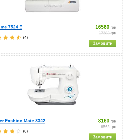
me 7524 E
16560
грн
17388
грн
(4)
er Fashion Mate 3342
8160
грн
8568
грн
(0)