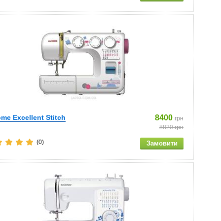
me Excellent Stitch
8400
грн
8820
грн
(0)