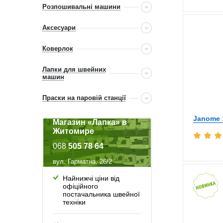
Розпошивальні машини
Аксесуари
Коверлок
Лапки для швейних
машин
Праски на паровій станції
Janome 
Магазин «Лапка» в
Житомире
068
505 78 64
вул. Гарматна, 26/2
Найнижчі ціни від
офіційного
постачальника швейної
техніки