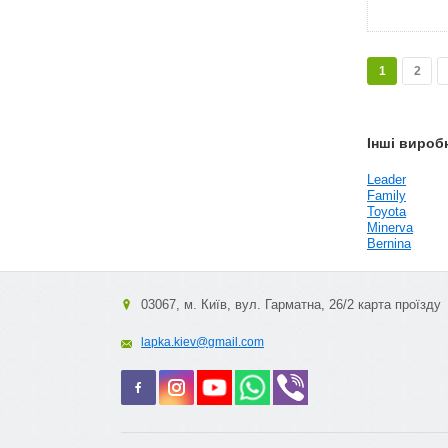
1
2
Інші вироб
Leader
Family
Toyota
Minerva
Bernina
03067, м. Київ, вул. Гарматна, 26/2 карта проїзду
lapka.kiev@gmail.com