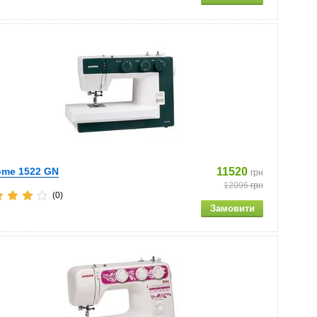
ome 1522 GN
11520
грн
12096
грн
(0)