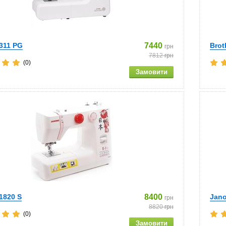
311 PG
7440
Brot
грн
7812
грн
(0)
1820 S
8400
Jan
грн
8820
грн
(0)