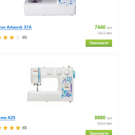
her Artwork 37A
7440
грн
7812
грн
(0)
ome A25
8880
грн
9324
грн
(0)