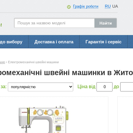
RU
UA
Графік роботи
!
до вибору
Доставка і оплата
Гарантія і сервіс
мир
› Електромеханічні швейні машини
ромеханічні швейні машинки в Жит
 за:
Ціна від
до