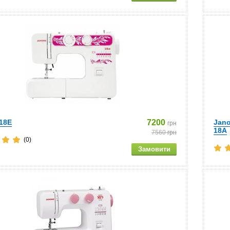
18E
7200
Jano
грн
18A
7560
грн
(0)