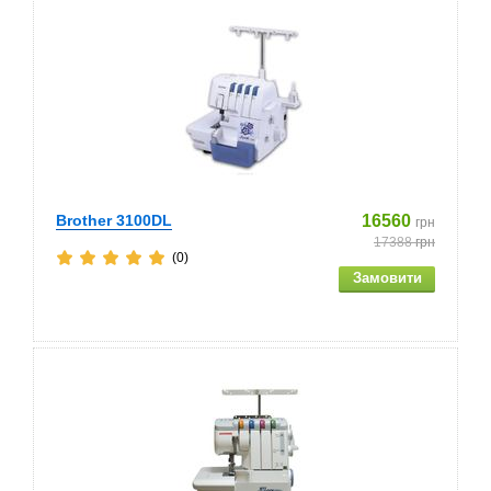
Brother 3100DL
16560
грн
17388
грн
(0)