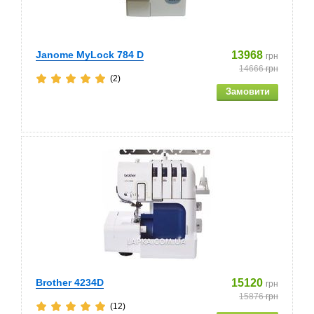
Janome MyLock 784 D
13968
грн
14666
грн
(2)
Brother 4234D
15120
грн
15876
грн
(12)