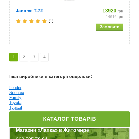
Janome T-72
13920
грн
14616
грн
(1)
1
2
3
4
Інші виробники в категорії оверлоки:
Leader
Soontex
Family
Toyota
Typical
КАТАЛОГ ТОВАРІВ
Магазин «Лапка» в Житомире