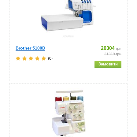
Brother 5100D
20304
грн
21319
грн
(0)