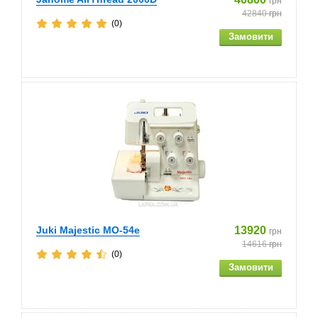
грн
42840
грн
(0)
Juki Majestic MO-54e
13920
грн
14616
грн
(0)