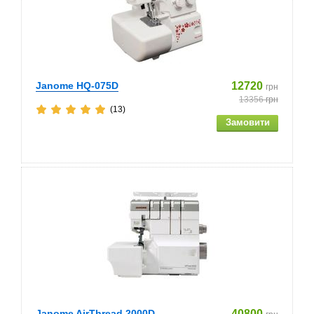
Janome HQ-075D
12720
грн
13356
грн
(13)
Janome AirThread 2000D
40800