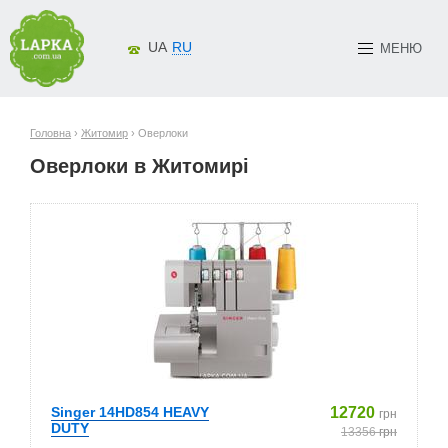
UA
RU
МЕНЮ
Головна
›
Житомир
› Оверлоки
Оверлоки в Житомирі
Singer 14HD854 HEAVY
12720
грн
DUTY
13356
грн