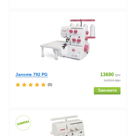
Janome 792 PG
13680
грн
14364
грн
(0)