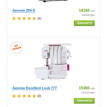
Janome 204 D
14160
грн
14868
грн
(3)
Janome Excellent Lock 777
15360
грн
16128
грн
(0)