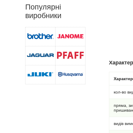
Популярні
виробники
Характер
Характе
кол-во ви
пряма, зи
пришиванн
видів вим