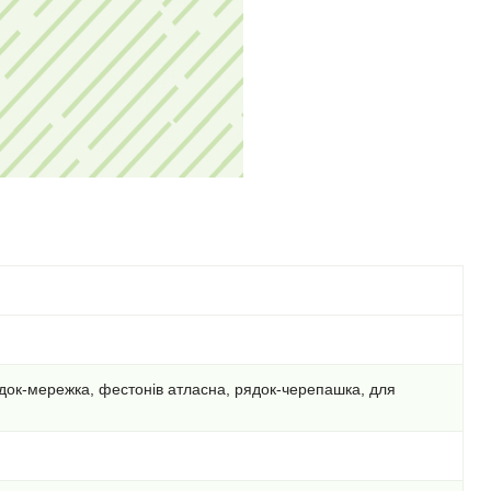
рядок-мережка, фестонів атласна, рядок-черепашка, для