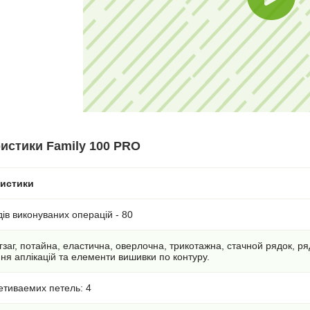
истики Family 100 PRO
ристики
дів виконуваних операцій - 80
гзаг, потайна, еластична, оверлочна, трикотажна, стачной рядок, 
я аплікацій та елементи вишивки по контуру.
етиваемих петель: 4