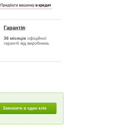
Придбати машинку
в кредит
Гарантія
:
36 місяців
офіційної
гарантії від виробника.