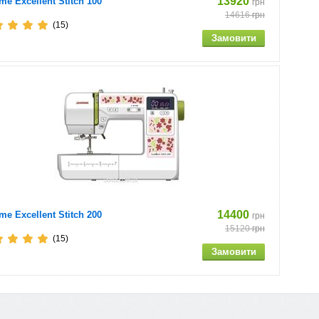
13920
me Excellent Stitch 100
грн
14616
грн
(15)
14400
me Excellent Stitch 200
грн
15120
грн
(15)