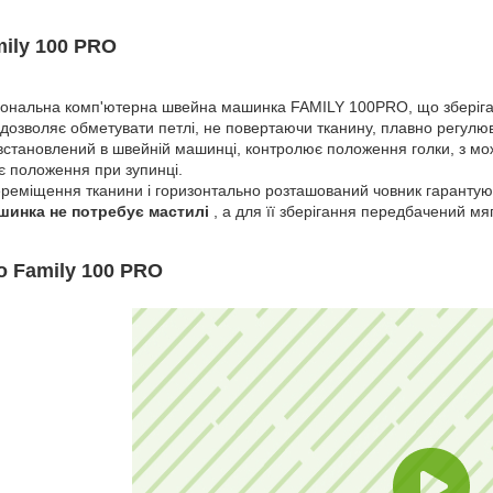
ily 100 PRO
ональна комп'ютерна швейна машинка FAMILY 100PRO, що зберігає 
 дозволяє обметувати петлі, не повертаючи тканину, плавно регулюва
 встановлений в швейній машинці, контролює положення голки, з мож
є положення при зупинці.
реміщення тканини і горизонтально розташований човник гарантують 
инка не потребує мастилі
, а для її зберігання передбачений мя
о Family 100 PRO