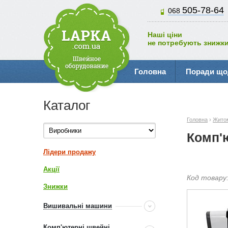
505-78-64
068
Наші ціни
не потребують знижки
Головна
Поради що
Каталог
Головна
›
Жито
Комп'
Лідери продажу
Акції
Код товару
Знижки
Вишивальні машини
Комп'ютерні швейні