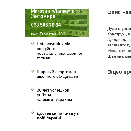
Магазин «Лапка» в
Опис Fam
Житомире
068
505 78 64
Дуже функці
Конструкція
вул. Гарматна, 26/2
Процесор
,
Найнижчі ціни від
запам'ятову
офіційного
Механізм пе
постачальника швейної
Швейна маш
техніки
Відео пр
Широкий асортимент
швейного обладнання
30 лет успешной
работы
на рынке Украины
Доставка по Києву і
всій Україні