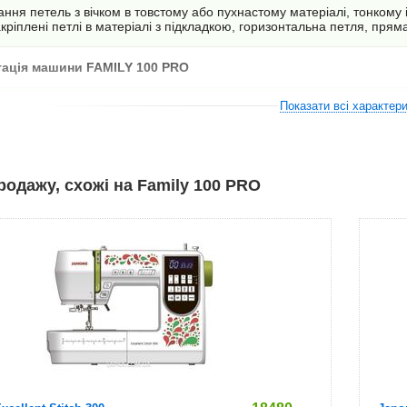
ння петель з вічком в товстому або пухнастому матеріалі, тонкому 
акріплені петлі в матеріалі з підкладкою, горизонтальна петля, пряма
ація машини FAMILY 100 PRO
Показати всі характер
версальна
я ушивання блискавки
родажу, схожі на Family 100 PRO
 автоматичного виконання петлі
ая лапка
я потайного шва
 декоративних строчок
ая лапка pro
 шт. (3шт. І 1 в машині)