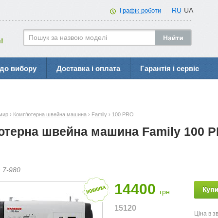
RU
UA
Графік роботи
!
до вибору
Доставка і оплата
Гарантія і сервіс
мир
›
Комп'ютерна швейна машина
›
Family
› 100 PRO
ютерна швейна машина Family 100 
:
7-
980
14400
грн
15120
Ціна в з