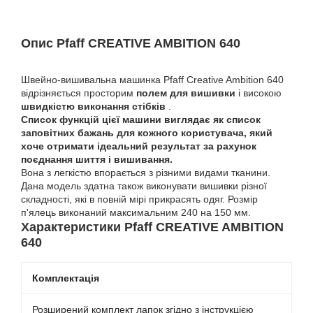
Опис Pfaff CREATIVE AMBITION 640
Швейно-вишивальна машинка Pfaff Creative Ambition 640
відрізняється просторим
полем для вишивки
і високою
швидкістю виконання стібків
.
Список функцій цієї машини виглядає як список
заповітних бажань для кожного користувача, який
хоче отримати ідеальний результат за рахунок
поєднання шиття і вишивання.
Вона з легкістю впорається з різними видами тканини.
Дана модель здатна також виконувати вишивки різної
складності, які в повній мірі прикрасять одяг. Розмір
п'ялець виконаний максимальним 240 на 150 мм.
Характеристики Pfaff CREATIVE AMBITION
640
Комплектація
Розширений комплект лапок згідно з інструкцією