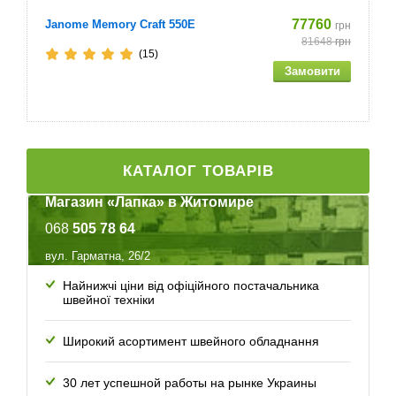
77760
Janome Memory Craft 550E
грн
Лапка для пришивання ґудзиків
81648
грн
(15)
Ковпачок для котушки - малий, середній, великий
Комплект пялец - великі і дуже великі
педаль
КАТАЛОГ ТОВАРІВ
човник
Магазин «Лапка» в Житомире
068
505 78 64
кравецькі крейда
вул. Гарматна, 26/2
дископодібна викрутка
Найнижчі ціни від офіційного постачальника
швейної техніки
стабілізуючий матеріал
Широкий асортимент швейного обладнання
Лапка з боковим різаком
30 лет успешной работы
на рынке Украины