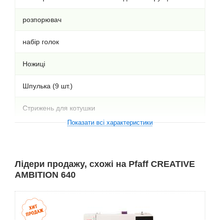
розпорювач
набір голок
Ножиці
Шпулька (9 шт.)
Стрижень для котушки
Показати всі характеристики
Щіточка для очищення
Краєобметочна лапка
Лідери продажу, схожі на Pfaff CREATIVE
AMBITION 640
Підкладка під котушку
Лапка для потайної строчки
Лапка для вшивання блискавки