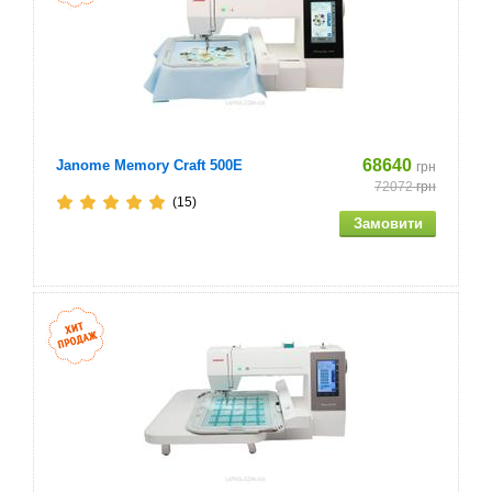
Сітка для котушки
Викрутка - велика і мала
прошивка
68640
Janome Memory Craft 500E
грн
72072
грн
Лапка для вишивання монограм
(15)
Лапка для вишивання
Лапка для викидання петель
подвійна голка
Лапка для стежки з вільною подачею матеріалу
крокує лапка
Лапка для рядки "зигзаг"