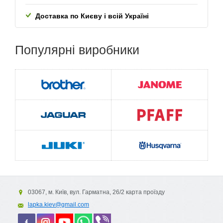
Коленопод'емнік
Доставка по Києву і всій Україні
Нижня нитка для вишивання
стилус
Популярні
виробники
USB-кабель
Кришка голкової пластини для вишивання
Комплект листів з координатноюсіткою
Інструкція з експлуатації
короткий довідник
жорсткий чохол
03067, м. Київ, вул. Гарматна, 26/2 карта проїзду
Характеристики
lapka.kiev@gmail.com