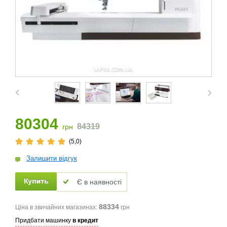
80304
84319
грн
(5,0)
Залишити відгук
Є в наявності
88334
Ціна в звичайних магазинах:
грн
Придбати машинку
в кредит