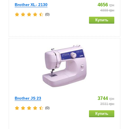
Brother XL- 2130
4656
грн
4888
грн
(0)
Brother JS 23
3744
грн
3931
грн
(0)