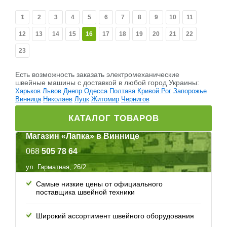
1
2
3
4
5
6
7
8
9
10
11
12
13
14
15
16
17
18
19
20
21
22
23
Есть возможность заказать электромеханические
швейные машины c доставкой в любой город Украины:
Харьков
Львов
Днепр
Одесса
Полтава
Кривой Рог
Запорожье
Винница
Николаев
Луцк
Житомир
Чернигов
КАТАЛОГ ТОВАРОВ
Магазин «Лапка» в Виннице
068
505 78 64
ул. Гарматная, 26/2
Самые низкие цены от официального
поставщика швейной техники
Широкий ассортимент швейного оборудования