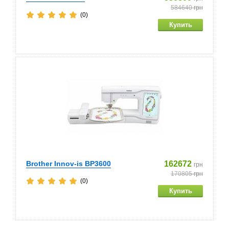
584640
грн
(0)
Brother Innov-is BP3600
162672
грн
170805
грн
(0)