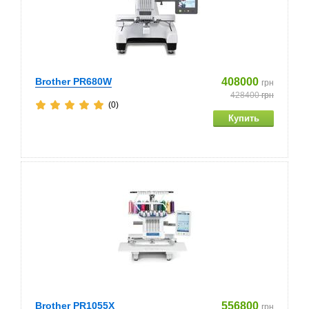
Brother PR680W
408000
грн
428400
грн
(0)
Brother PR1055X
556800
грн