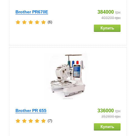
Brother PR670E
384000
грн
403200
грн
(6)
Brother PR 655
336000
грн
352800
грн
(7)