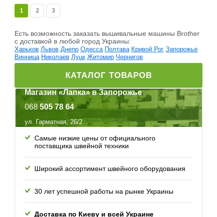
1
2
3
Есть возможность заказать вышивальные машины Brother
c доставкой в любой город Украины:
Харьков
Львов
Днепр
Одесса
Полтава
Кривой Рог
Запорожье
Винница
Николаев
Луцк
Житомир
Чернигов
КАТАЛОГ ТОВАРОВ
Магазин «Лапка» в Запорожье
068
505 78 64
ул. Гарматная, 26/2
Самые низкие цены от официального
поставщика швейной техники
Широкий ассортимент швейного оборудования
30 лет успешной работы
на рынке Украины
Доставка по Киеву и всей
Украине