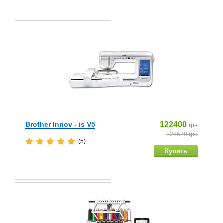
Brother Innov - is V5
122400
грн
128520
грн
(5)