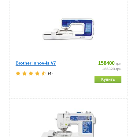
Brother Innov-is V7
158400
грн
166320
грн
(4)