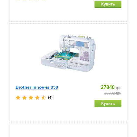
Brother Innov-is 950
27840
грн
29232
грн
(4)