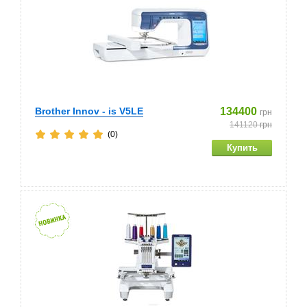
Brother Innov - is V5LE
134400
грн
141120
грн
(0)