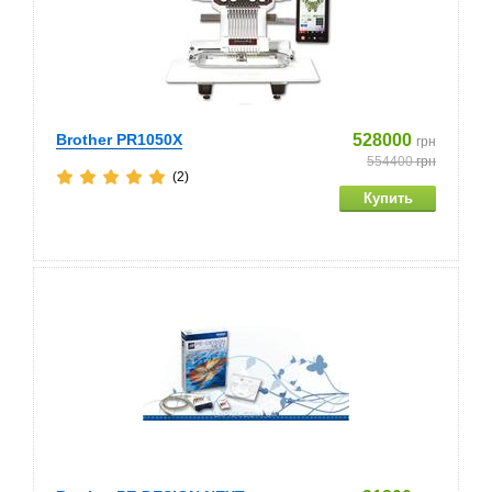
Brother PR1050X
528000
грн
554400
грн
(2)