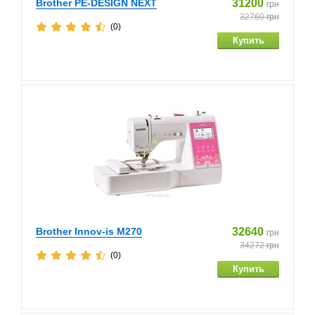
Brother PE-DESIGN NEXT
31200
грн
32760
грн
(0)
Brother Innov-is M270
32640
грн
34272
грн
(0)