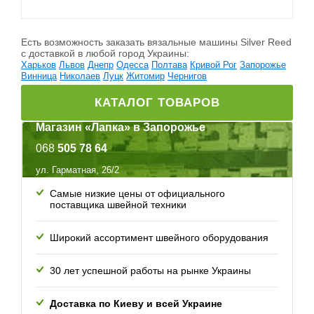
Есть возможность заказать вязальные машины Silver Reed
c доставкой в любой город Украины:
Харьков
Львов
Днепр
Одесса
Полтава
Кривой Рог
Запорожье
Винница
Николаев
Луцк
Житомир
Чернигов
КАТАЛОГ ТОВАРОВ
Магазин «Лапка» в Запорожье
068
505 78 64
ул. Гарматная, 26/2
Самые низкие цены от официального
поставщика швейной техники
Широкий ассортимент швейного оборудования
30 лет успешной работы
на рынке Украины
Доставка по Киеву и всей
Украине