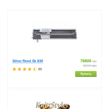
Silver Reed Sk 830
76800
грн
80640
грн
(0)