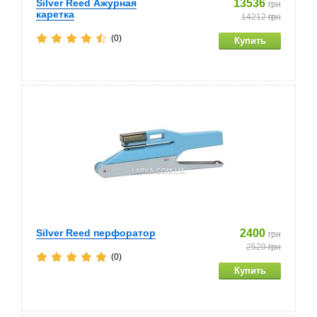
Silver Reed Ажурная
13536
грн
каретка
14212
грн
(0)
Silver Reed перфоратор
2400
грн
2520
грн
(0)