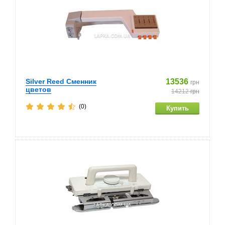
Silver Reed Сменник
13536
грн
цветов
14212
грн
(0)