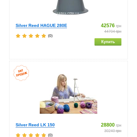
Silver Reed HAGUE 280E
42576
грн
44704
грн
(0)
Silver Reed LK 150
28800
грн
30240
грн
(0)