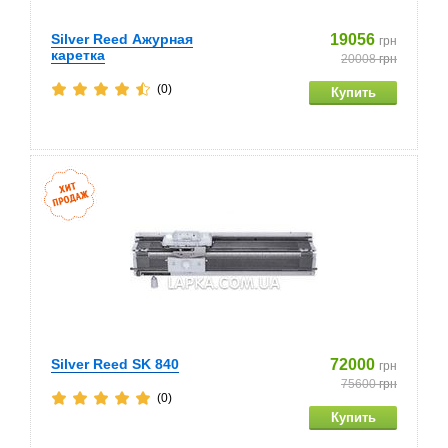
Silver Reed Ажурная
19056
грн
каретка
20008
грн
(0)
Silver Reed SK 840
72000
грн
75600
грн
(0)