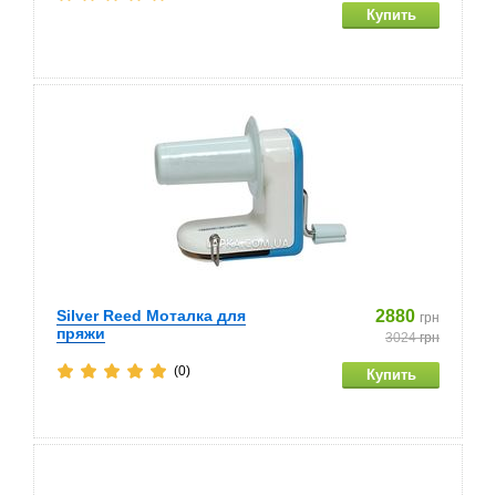
Silver Reed Моталка для
2880
грн
пряжи
3024
грн
(0)