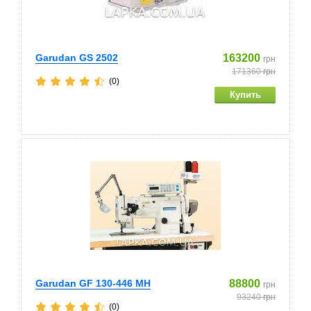
Garudan GS 2502
163200
грн
171360
грн
(0)
Garudan GF 130-446 MH
88800
грн
93240
грн
(0)