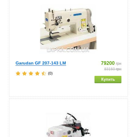
Garudan GF 207-143 LM
79200
грн
83160
грн
(0)