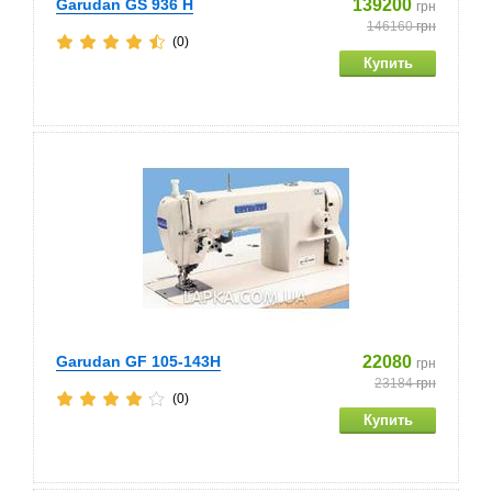
Garudan GS 936 H
139200
грн
146160
грн
(0)
Garudan GF 105-143H
22080
грн
23184
грн
(0)