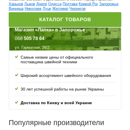
Харьков
Львов
Днепр
Одесса
Полтава
Кривой Рог
Запорожье
Винница
Николаев
Луцк
Житомир
Чернигов
КАТАЛОГ ТОВАРОВ
Магазин «Лапка» в Запорожье
068
505 78 64
ул. Гарматная, 26/2
Самые низкие цены от официального
поставщика швейной техники
Широкий ассортимент швейного оборудования
30 лет успешной работы
на рынке Украины
Доставка по Киеву и всей
Украине
Популярные
производители