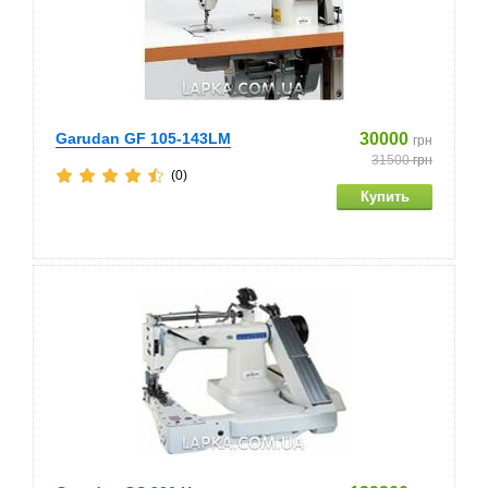
Garudan GF 105-143LM
30000
грн
31500
грн
(0)