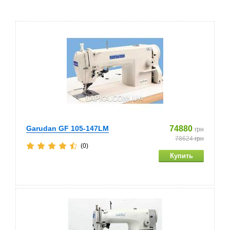
Garudan GF 105-147LM
74880
грн
78624
грн
(0)