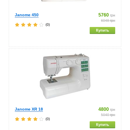
Janome 450
5760
грн
6048
грн
(0)
Janome XR 18
4800
грн
5040
грн
(0)