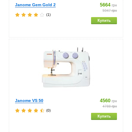
Janome Gem Gold 2
5664
грн
5947
грн
(1)
Janome VS 50
4560
грн
4788
грн
(0)