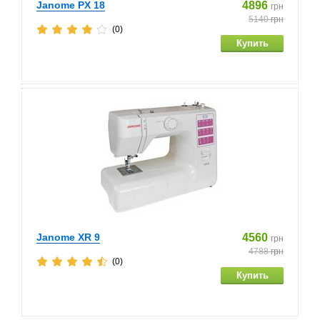
Janome PX 18
4896
грн
5140
грн
(0)
Janome XR 9
4560
грн
4788
грн
(0)