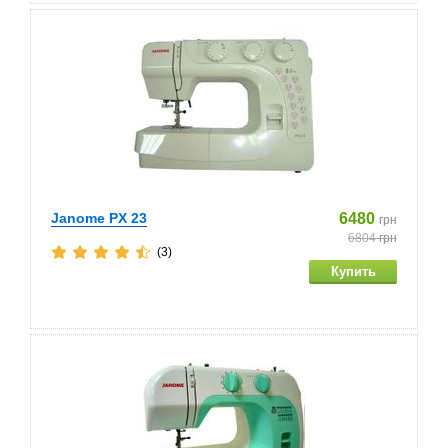
Janome PX 23
6480
грн
6804
грн
(3)