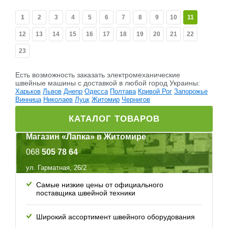
1
2
3
4
5
6
7
8
9
10
11
12
13
14
15
16
17
18
19
20
21
22
23
Есть возможность заказать электромеханические
швейные машины c доставкой в любой город Украины:
Харьков
Львов
Днепр
Одесса
Полтава
Кривой Рог
Запорожье
Винница
Николаев
Луцк
Житомир
Чернигов
КАТАЛОГ ТОВАРОВ
Магазин «Лапка» в Житомире
068
505 78 64
ул. Гарматная, 26/2
Самые низкие цены от официального
поставщика швейной техники
Широкий ассортимент швейного оборудования