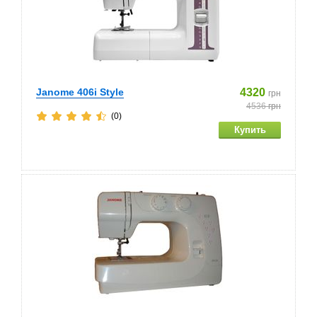
Janome 406i Style
4320
грн
4536
грн
(0)