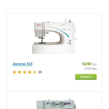
Janome 313
6240
грн
6552
грн
(0)