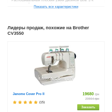
Распошивальный плоский узкий двойной шов: 2-х
игольные 3-х ниточные (левый и правый)
Показать все характеристики
Распошивальный плоский широкий двойной шов: 2-х
игольные 3-х ниточные
Лидеры продаж, похожие на Brother
Распошивальный плоский широкий тройной шов: 3-х
CV3550
игольные 4-х ниточные
Плоский шов с верхним застилом
Дифференциальная подача: да
Коэффициент дифференциала: 0,5 — 2,25
Максимальная длина стежка, мм. 4
Регулировка длины стежка
19680
Janome Cover Pro II
грн
20664
грн
Максимальная ширина стежка, мм. 6
(15)