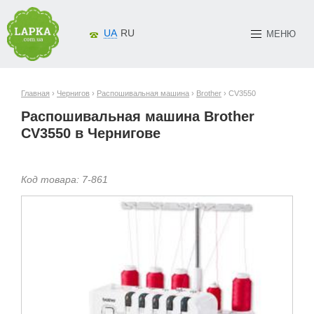
UA
RU
МЕНЮ
Главная
›
Чернигов
›
Распошивальная машина
›
Brother
› CV3550
Распошивальная машина Brother
CV3550 в Чернигове
Код товара:
7-
861