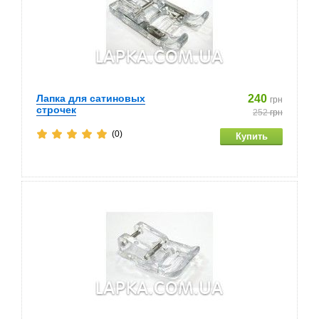
Лапка для сатиновых
240
грн
строчек
252
грн
(0)