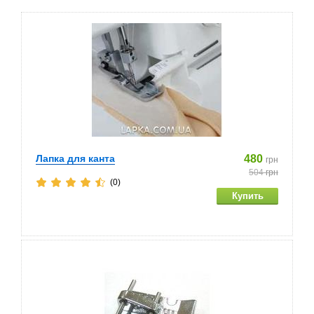
Лапка для канта
480
грн
504
грн
(0)