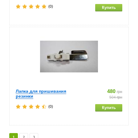
(0)
Лапка для пришивания
480
грн
резинки
504
грн
(0)
1
2
3