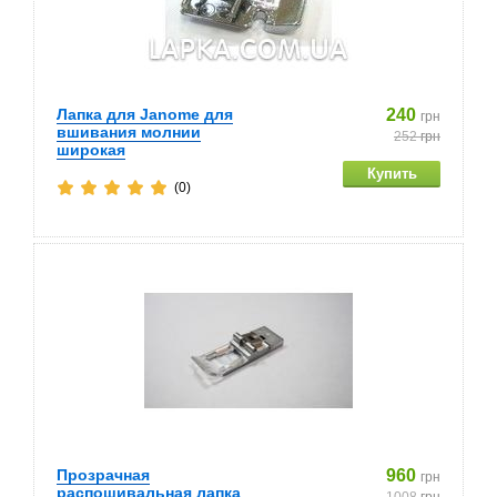
Лапка для Janome для
240
грн
вшивания молнии
252
грн
широкая
(0)
Прозрачная
960
грн
распошивальная лапка