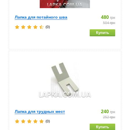
Лапка для потайного шва
480
грн
504
грн
(0)
Лапка для трудных мест
240
грн
252
грн
(0)