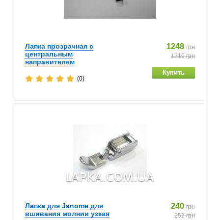
Лапка прозрачная с
1248
грн
центральным
1310
грн
направителем
(0)
Лапка для Janome для
240
грн
вшивания молнии узкая
252
грн