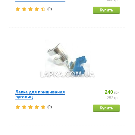
1008
грн
(0)
Лапка для пришивания
240
грн
пуговиц
252
грн
(0)