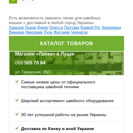
Есть возможность заказать лапки для швейных
машин c доставкой в любой город Украины:
Харьков
Львов
Днепр
Одесса
Полтава
Кривой Рог
Запорожье
Винница
Николаев
Луцк
Житомир
Чернигов
КАТАЛОГ ТОВАРОВ
Магазин «Лапка» в Луцке
068
505 78 64
ул. Гарматная, 26/2
Самые низкие цены от официального
поставщика швейной техники
Широкий ассортимент швейного оборудования
30 лет успешной работы
на рынке Украины
Доставка по Киеву и всей
Украине