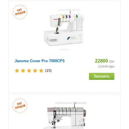
Скорость шитья: 1000 стежков/мин
Рабочая площадь 210x240 мм
Для всех видов материала
Хранение аксессуаров футляр
Пинцет
22800
Janome Cover Pro 7000CPS
грн
Количество игл в комплекте 5
23940
грн
(15)
Сетки для катушки
Щеточка для чистки
А так же в комплекте держатель катушек (4шт.),
установочные винты, нитковдеватель, отвертка
большая и маленькая, мягкий чехол