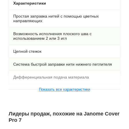
Характеристики
Простая заправка нитей с помощью цветных
направляющих
Возможность исполнения плоского шва с
использованием 2 или 3 игл
Цепной стежок
Система быстрой заправки нити нижнего петлителя
Дифференциальная подача материала
Показать все характеристики
Регулятор дифференциальной подачи нижней рейки
Ширина шва: макс. 6мм, мин. 3мм
Лидеры продаж, похожие на Janome Cover
Регулятор прижима лапки
Pro 7