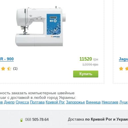
R - 900
11520
Jagu
грн
12096
грн
(1)
жность заказать компьютерные швейные
ar c доставкой в любой город Украины:
ов
Днепр
Одесса
Полтава
Кривой Рог
Запорожье
Винница
Николаев
Луцк
Доставка
по Кривой Рог и Украи
068
505-78-64