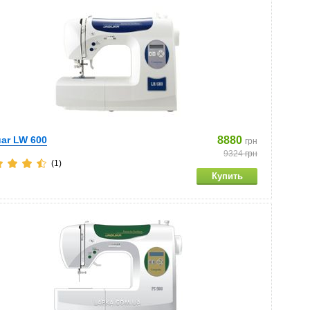
ar LW 600
8880
грн
9324
грн
(1)