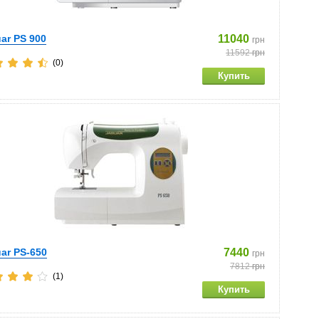
ar PS 900
11040
грн
11592
грн
(0)
ar PS-650
7440
грн
7812
грн
(1)