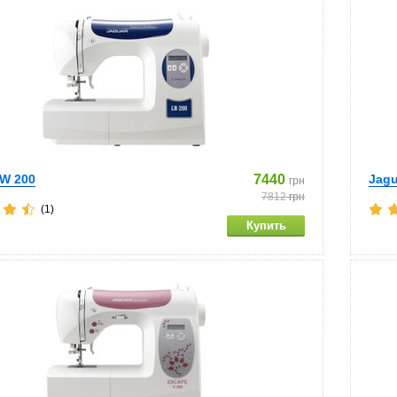
LW 200
7440
Jagu
грн
7812
грн
(1)