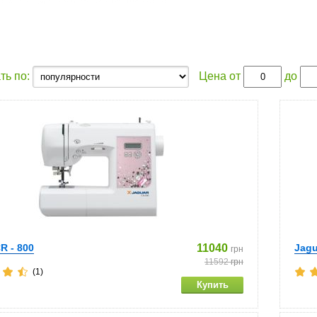
ть по:
Цена от
до
R - 800
11040
Jagu
грн
11592
грн
(1)