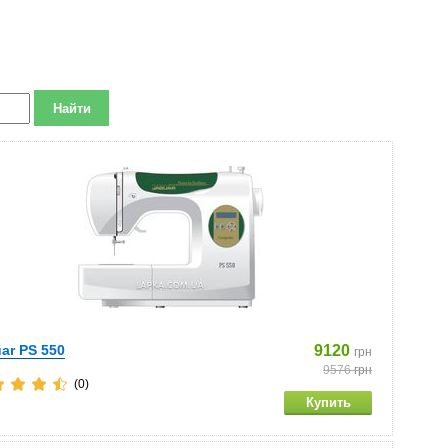
ar PS 550
9120
грн
9576
грн
(0)