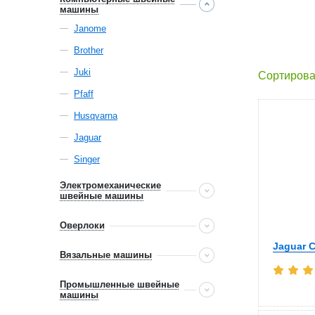
машины
Janome
Brother
Juki
Сортирова
Pfaff
Husqvarna
Jaguar
Singer
Электромеханические
швейные машины
Оверлоки
Jaguar C
Вязальные машины
Промышленные швейные
машины