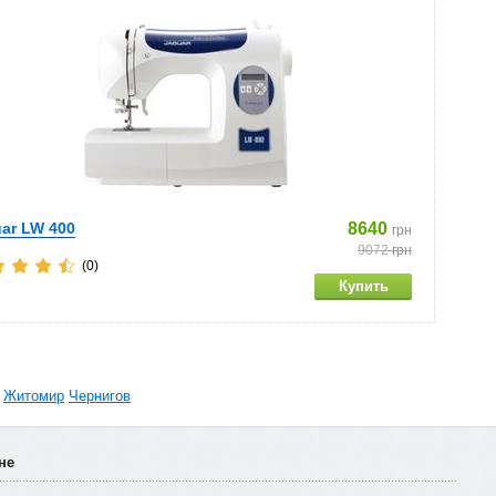
ar LW 400
8640
грн
9072
грн
(0)
Житомир
Чернигов
не