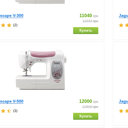
scape V-300
11040
Jagu
грн
11592
грн
(2)
scape V-500
12000
Jagu
грн
12600
грн
(3)