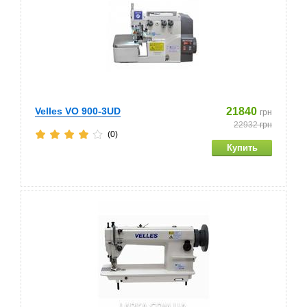
Velles VO 900-3UD
21840
грн
22932
грн
(0)