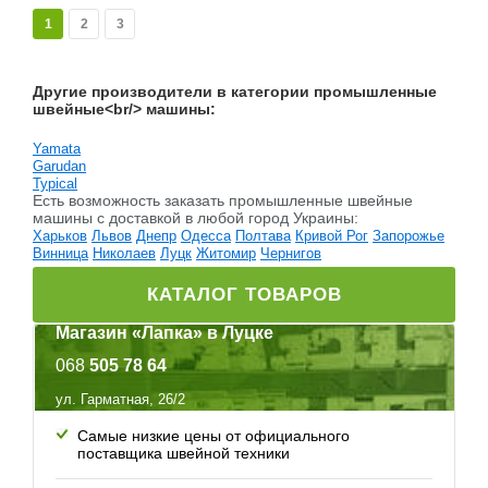
1
2
3
Другие производители в категории промышленные
швейные<br/> машины:
Yamata
Garudan
Typical
Есть возможность заказать промышленные швейные
машины c доставкой в любой город Украины:
Харьков
Львов
Днепр
Одесса
Полтава
Кривой Рог
Запорожье
Винница
Николаев
Луцк
Житомир
Чернигов
КАТАЛОГ ТОВАРОВ
Магазин «Лапка» в Луцке
068
505 78 64
ул. Гарматная, 26/2
Самые низкие цены от официального
поставщика швейной техники