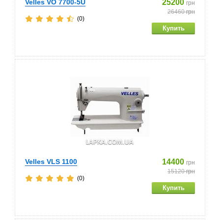
Velles VO 7700-5U
25200
грн
26460
грн
(0)
Velles VLS 1100
14400
грн
15120
грн
(0)