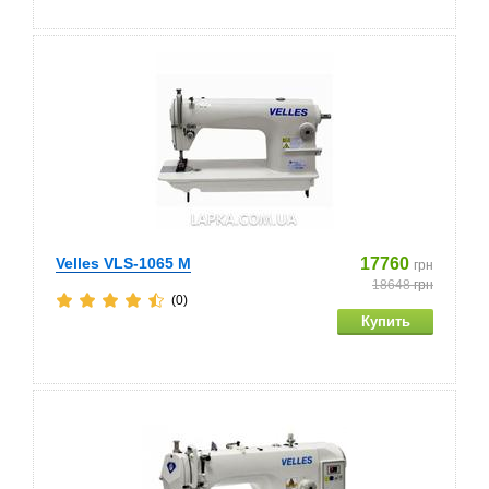
Velles VLS-1065 M
17760
грн
18648
грн
(0)