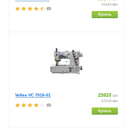
19152
грн
(0)
Velles VC 7016-01
25920
грн
27216
грн
(0)