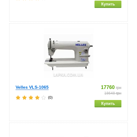
Velles VLS-1065
17760
грн
18648
грн
(0)