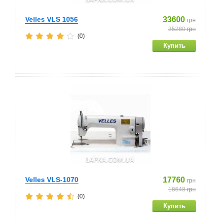
Velles VLS 1056
33600
грн
35280
грн
(0)
Velles VLS-1070
17760
грн
18648
грн
(0)