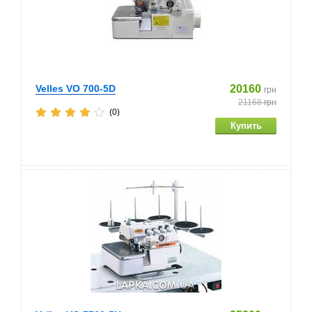
Velles VO 700-5D
20160
грн
21168
грн
(0)