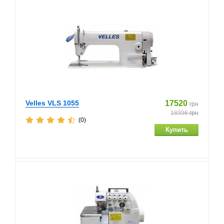
Velles VLS 1055
17520
грн
18396
грн
(0)