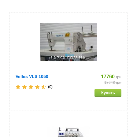
Velles VLS 1050
17760
грн
18648
грн
(0)