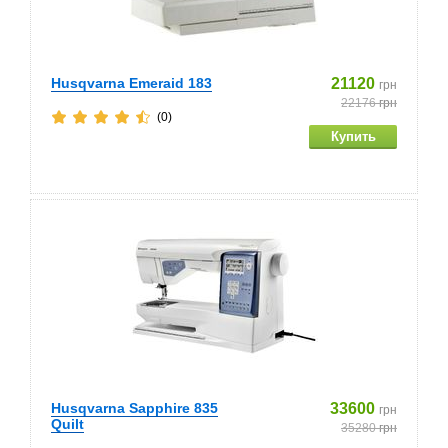
Husqvarna Emeraid 183
21120
грн
22176
грн
(0)
Husqvarna Sapphire 835
33600
грн
Quilt
35280
грн