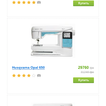
(0)
Husqvarna Opal 650
29760
грн
31248
грн
(0)