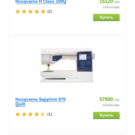
Husqvarna H Class 100Q
15120
грн
15876
грн
(2)
Husqvarna Sapphire 870
57600
грн
Quilt
60480
грн
(1)