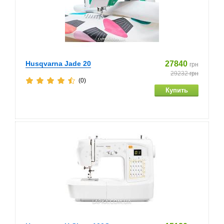
Husqvarna Jade 20
27840
грн
29232
грн
(0)