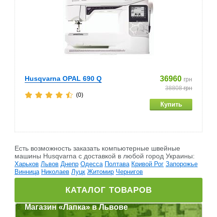
Husqvarna OPAL 690 Q
36960
грн
38808
грн
(0)
Есть возможность заказать компьютерные швейные
машины Husqvarna c доставкой в любой город Украины:
Харьков
Львов
Днепр
Одесса
Полтава
Кривой Рог
Запорожье
Винница
Николаев
Луцк
Житомир
Чернигов
КАТАЛОГ ТОВАРОВ
Магазин «Лапка» в Львове