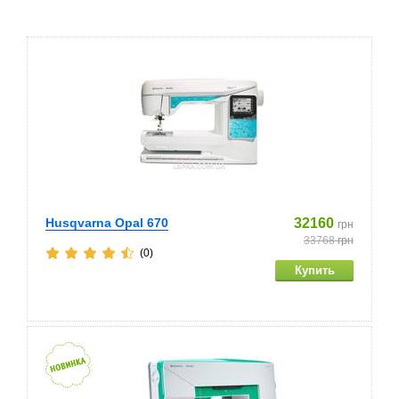
Husqvarna Opal 670
32160
грн
33768
грн
(0)