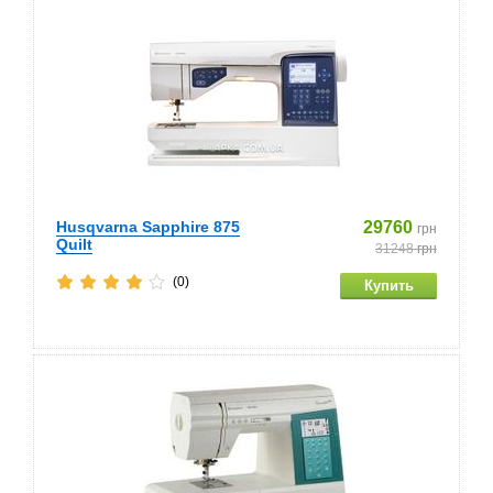
Husqvarna Sapphire 875
29760
грн
Quilt
31248
грн
(0)