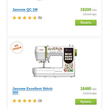
Janome QC 1M
19200
грн
20160
грн
(5)
Janome Excellent Stitch
18480
грн
300
19404
грн
(3)