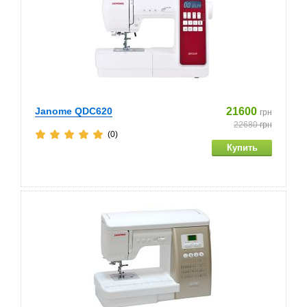
Janome QDC620
21600
грн
22680
грн
(0)