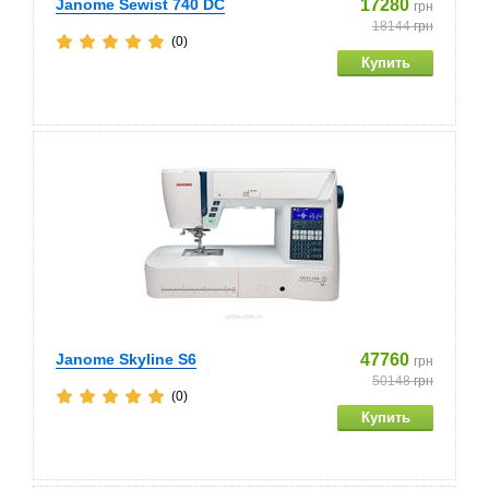
Janome Sewist 740 DC
17280
грн
18144
грн
(0)
Janome Skyline S6
47760
грн
50148
грн
(0)