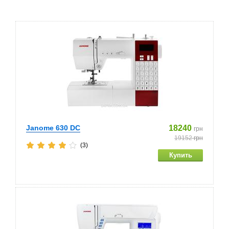
Janome 630 DC
18240
грн
19152
грн
(3)