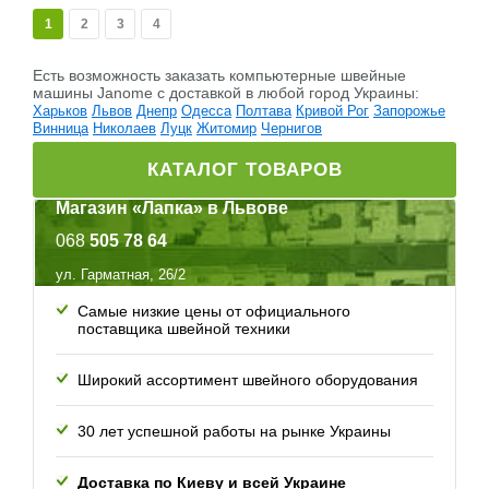
1
2
3
4
Есть возможность заказать компьютерные швейные
машины Janome c доставкой в любой город Украины:
Харьков
Львов
Днепр
Одесса
Полтава
Кривой Рог
Запорожье
Винница
Николаев
Луцк
Житомир
Чернигов
КАТАЛОГ ТОВАРОВ
Магазин «Лапка» в Львове
068
505 78 64
ул. Гарматная, 26/2
Самые низкие цены от официального
поставщика швейной техники
Широкий ассортимент швейного оборудования
30 лет успешной работы
на рынке Украины
Доставка по Киеву и всей
Украине