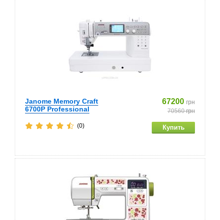
Janome Memory Craft
67200
грн
6700P Professional
70560
грн
(0)