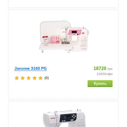
Janome 3160 PG
18720
грн
19656
грн
(0)