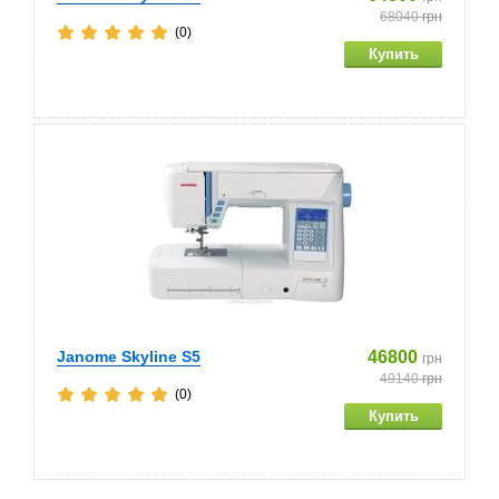
68040
грн
(0)
Janome Skyline S5
46800
грн
49140
грн
(0)