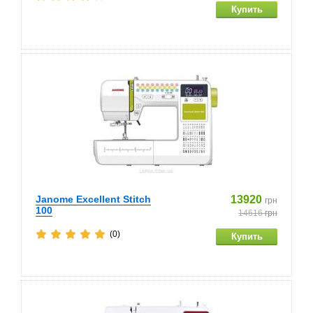
Janome Excellent Stitch
13920
грн
100
14616
грн
(0)