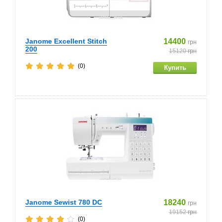
Janome Excellent Stitch
14400
грн
200
15120
грн
(0)
Janome Sewist 780 DC
18240
грн
19152
грн
(0)