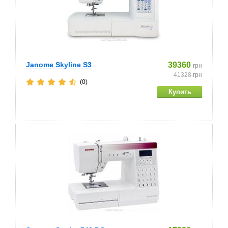
Janome Skyline S3
39360
грн
41328
грн
(0)