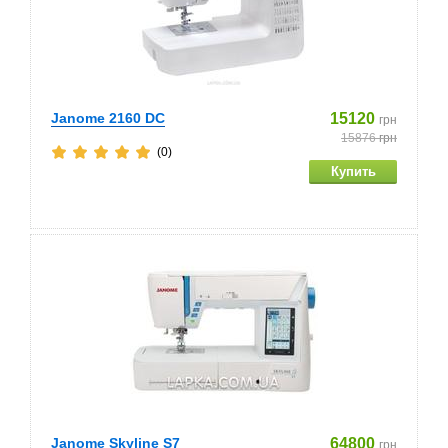
Janome 2160 DC
15120
грн
15876
грн
(0)
Janome Skyline S7
64800
грн