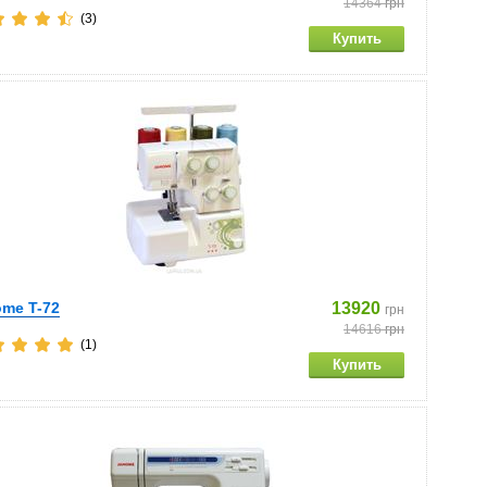
14364
грн
(3)
me T-72
13920
грн
14616
грн
(1)