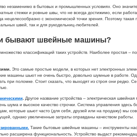
тво незаменимо в бытовых и промышленных условиях. Оно значите
ратные стежки и ровные швы, что не всегда достижимо, если работ
да нецелесообразно с экономической точки зрения. Поэтому такая 
альных швей, так и для рукодельниц-любителей.
и бывают швейные машины?
множество классификаций таких устройств. Наиболее простая – п
кими.
Это самые простые модели, в которых нет электронных элеме
кие машины шьют не очень быстро, довольно шумные в работе. Одна
ть при поломке. Стоит сказать, что выходят из строя они редко.
тью.
.
Другое название устройства – электрическая швейная 
аническими
ень шума и высокое качество строчки. Система управления здесь 
ам, которые шьют часто (для себя, друзей или на продажу) мы со
ущей, однако увеличенные затраты оправданы качеством работы.
Такие бытовые швейные машины – инструменты наст
зированными.
льно расширена функциональность. Устройство выдаст рекомендации