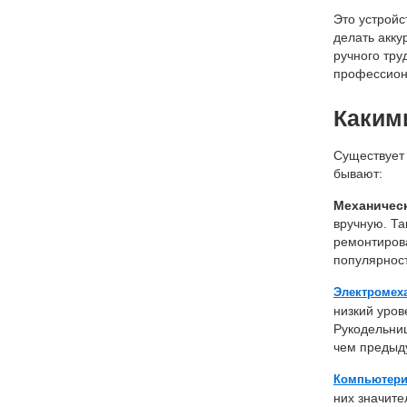
Это устройс
делать акку
ручного тру
профессион
Каким
Существует 
бывают:
Механичес
вручную. Та
ремонтирова
популярнос
Электромех
низкий уров
Рукодельниц
чем предыд
Компьютери
них значите