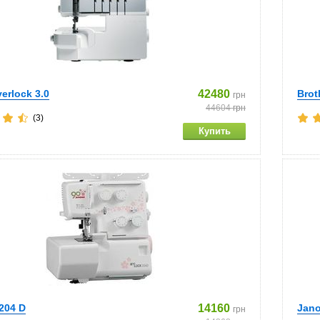
verlock 3.0
42480
Brot
грн
44604
грн
(3)
204 D
14160
Jano
грн