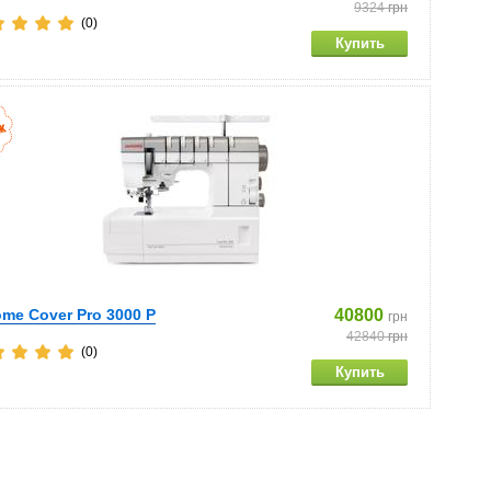
9324
грн
(0)
me Cover Pro 3000 P
40800
грн
42840
грн
(0)