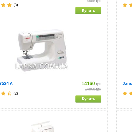
14868
грн
(3)
7524 A
14160
Jano
грн
14868
грн
(2)