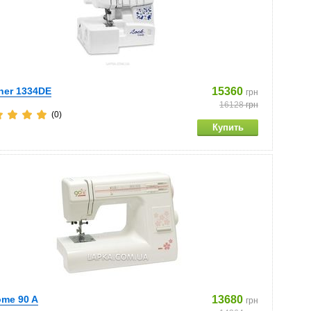
her 1334DE
15360
грн
16128
грн
(0)
me 90 A
13680
грн