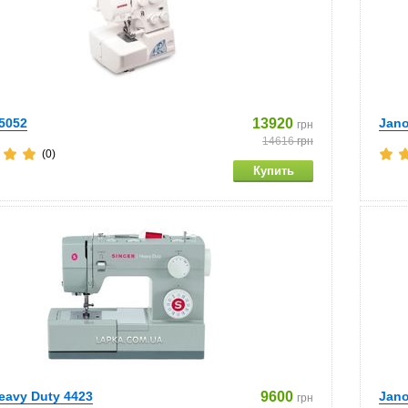
5052
13920
Jan
грн
14616
грн
(0)
eavy Duty 4423
9600
Jan
грн