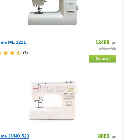
ome ME 1221
13488
грн
14162
грн
(7)
ome JUNO 523
8880
грн