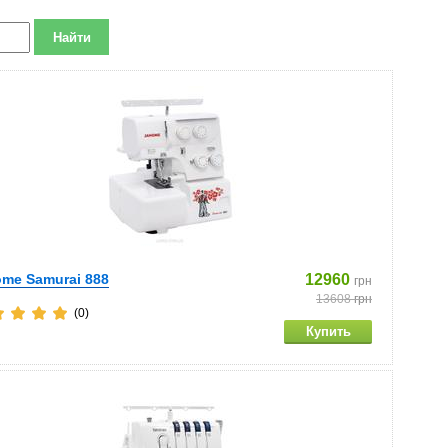
me Samurai 888
12960
грн
13608
грн
(0)