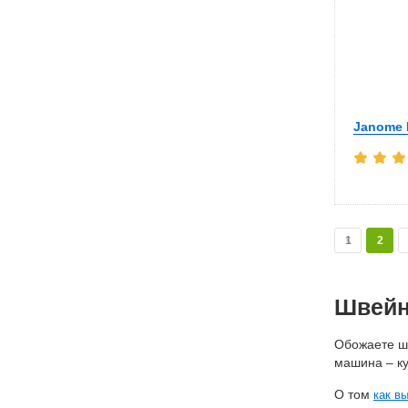
Janome 
1
2
Швейн
Обожаете ши
машина – ку
О том
как в