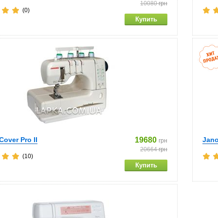
10080
грн
(0)
over Pro II
19680
Jano
грн
20664
грн
(10)