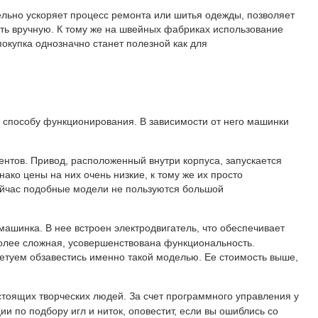
льно ускоряет процесс ремонта или шитья одежды, позволяет
ать вручную. К тому же на швейных фабриках использование
покупка однозначно станет полезной как для
о способу функционирования. В зависимости от него машинки
нтов. Привод, расположенный внутри корпуса, запускается
ко цены на них очень низкие, к тому же их просто
 Сейчас подобные модели не пользуются большой
машинка. В нее встроен электродвигатель, что обеспечивает
более сложная, усовершенствована функциональность.
ветуем обзавестись именно такой моделью. Ее стоимость выше,
оящих творческих людей. За счет программного управления у
 по подбору игл и ниток, оповестит, если вы ошиблись со