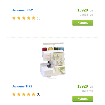
Janome 5052
13920
грн
14616
грн
(0)
Janome T-72
13920
грн
14616
грн
(1)