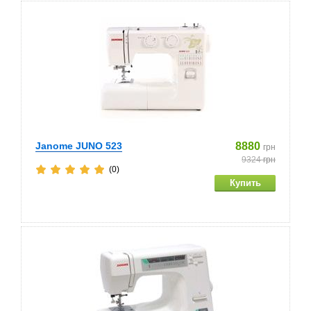
Janome JUNO 523
8880
грн
9324
грн
(0)