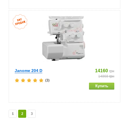
Janome 204 D
14160
грн
14868
грн
(3)
1
2
3