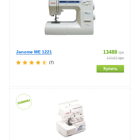
Janome ME 1221
13488
грн
14162
грн
(7)