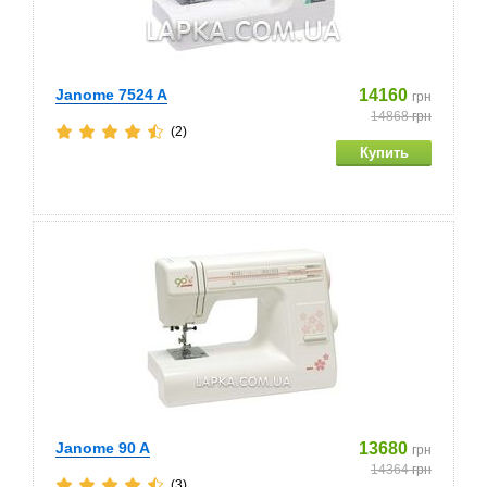
Janome 7524 A
14160
грн
14868
грн
(2)
Janome 90 A
13680
грн
14364
грн
(3)