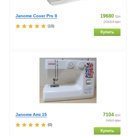
Janome Cover Pro II
19680
грн
20664
грн
(10)
Janome Ami 15
7104
грн
7459
грн
(0)