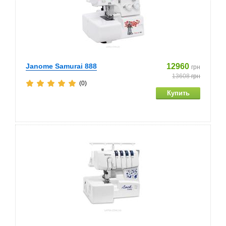
Janome Samurai 888
12960
грн
13608
грн
(0)