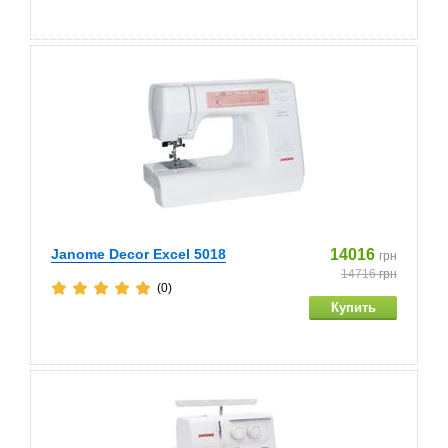
Janome Decor Excel 5018
14016
грн
14716
грн
(0)