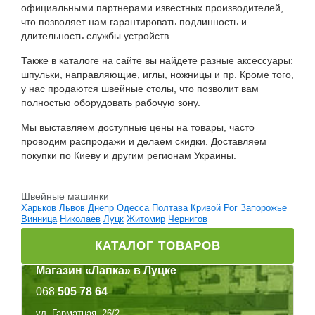
официальными партнерами известных производителей,
что позволяет нам гарантировать подлинность и
длительность службы устройств.
Также в каталоге на сайте вы найдете разные аксессуары:
шпульки, направляющие, иглы, ножницы и пр. Кроме того,
у нас продаются швейные столы, что позволит вам
полностью оборудовать рабочую зону.
Мы выставляем доступные цены на товары, часто
проводим распродажи и делаем скидки. Доставляем
покупки по Киеву и другим регионам Украины.
Швейные машинки
Харьков
Львов
Днепр
Одесса
Полтава
Кривой Рог
Запорожье
Винница
Николаев
Луцк
Житомир
Чернигов
КАТАЛОГ ТОВАРОВ
Магазин «Лапка» в Луцке
068
505 78 64
ул. Гарматная, 26/2