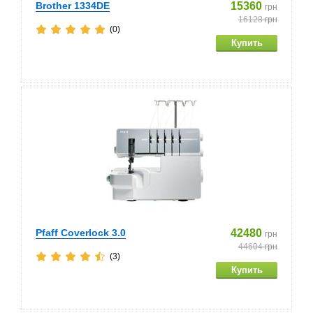
Brother 1334DE
15360
грн
16128
грн
(0)
Pfaff Coverlock 3.0
42480
грн
44604
грн
(3)