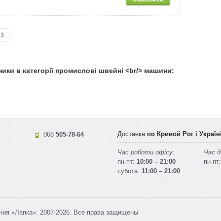
3
ники в категорії промислові швейні <br/> машини:
Доставка
по Кривой Рог і Україн
068
505-78-64
Час роботи офісу:
Час д
пн-пт:
10:00 – 21:00
пн-пт:
субота:
11:00 – 21:00
ния «Лапка». 2007-2026. Все права защищены