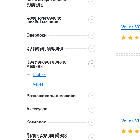
машини
Електромеханічні
швейні машини
Velles V
Оверлоки
В'язальні машини
Промислові швейні
машини
Brother
Velles
Розпошивальні машини
Аксесуари
Velles V
Коверлок
Лапки для швейних
машин