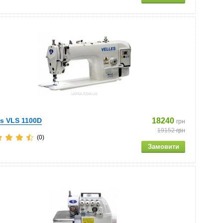
es VLS 1100D
18240
грн
19152
грн
(0)