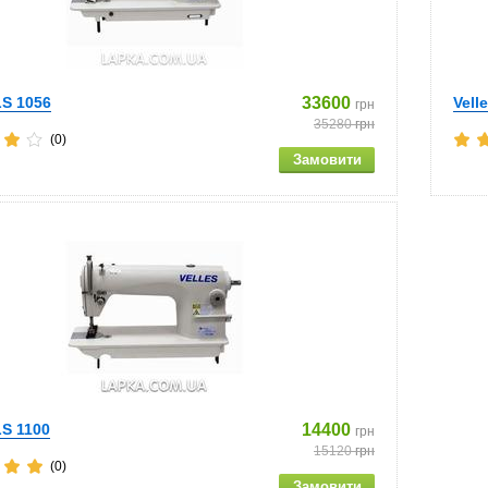
LS 1056
33600
Vell
грн
35280
грн
(0)
LS 1100
14400
грн
15120
грн
(0)