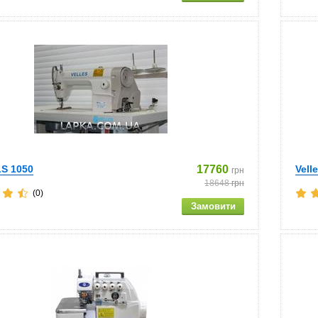
LS 1050
17760
Vell
грн
18648
грн
(0)