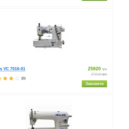
es VC 7016-01
25920
грн
27216
грн
(0)