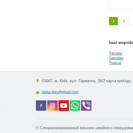
1
2
Інші вироб
Yamata
Garudan
Typical
03067, м. Київ, вул. Гарматна, 26/2 карта проїзду
lapka.kiev@gmail.com
© Специализированный магазин швейного оборудова