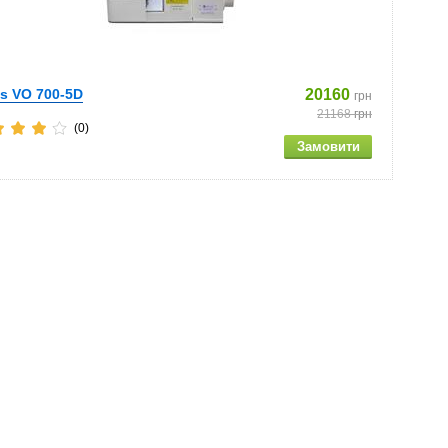
es VO 700-5D
20160
грн
21168
грн
(0)