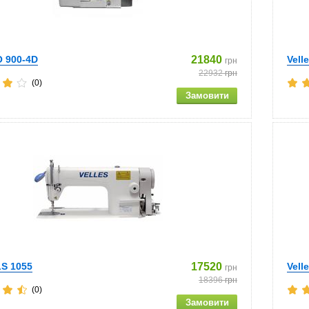
O 900-4D
21840
Vell
грн
22932
грн
(0)
LS 1055
17520
Vell
грн
18396
грн
(0)