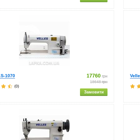
LS-1070
17760
Vell
грн
18648
грн
(0)