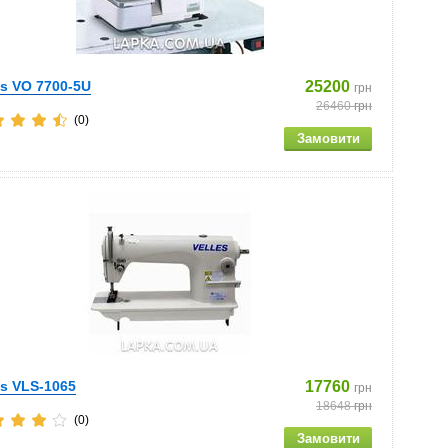
es VO 7700-5U
25200
грн
26460
грн
(0)
es VLS-1065
17760
грн
18648
грн
(0)