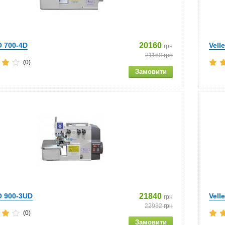
O 700-4D
20160
Vell
грн
21168
грн
(0)
O 900-3UD
21840
Vell
грн
22932
грн
(0)