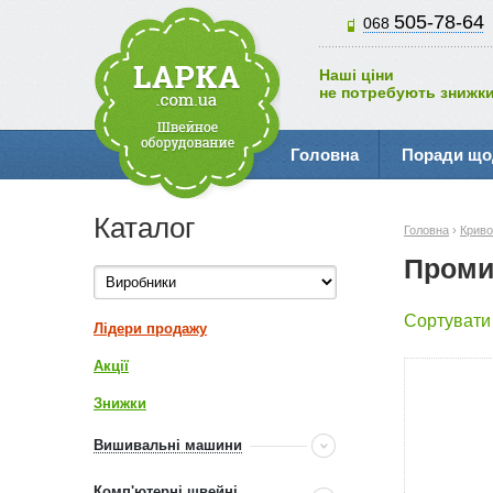
505-78-64
068
Наші ціни
не потребують знижки
Головна
Поради що
Каталог
Головна
›
Криво
Проми
Сортувати
Лідери продажу
Акції
Знижки
Вишивальні машини
Комп'ютерні швейні