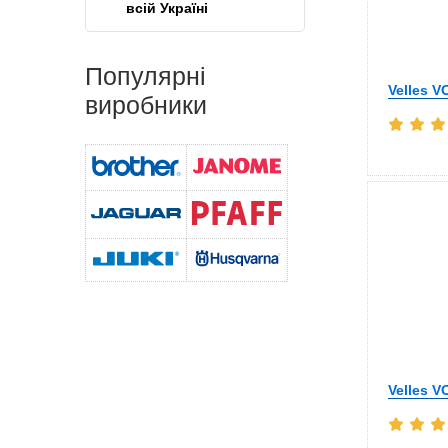
всій Україні
Популярні
Velles V
виробники
Velles V