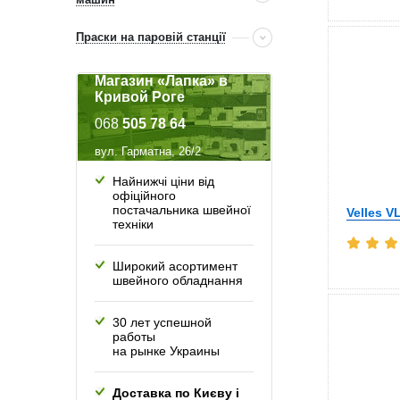
Праски на паровій станції
Магазин «Лапка» в
Кривой Роге
068
505 78 64
вул. Гарматна, 26/2
Найнижчі ціни від
офіційного
постачальника швейної
Velles V
техніки
Широкий асортимент
швейного обладнання
30 лет успешной
работы
на рынке Украины
Доставка по Києву і