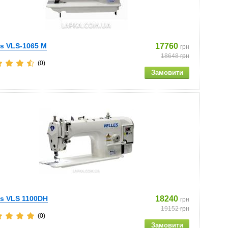
es VLS-1065 M
17760
грн
18648
грн
(0)
es VLS 1100DH
18240
грн
19152
грн
(0)