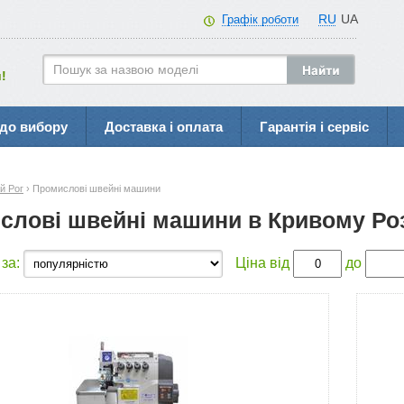
RU
UA
Графік роботи
!
до вибору
Доставка і оплата
Гарантія і сервіс
й Рог
› Промислові швейні машини
слові швейні машини в Кривому Ро
 за:
Ціна від
до