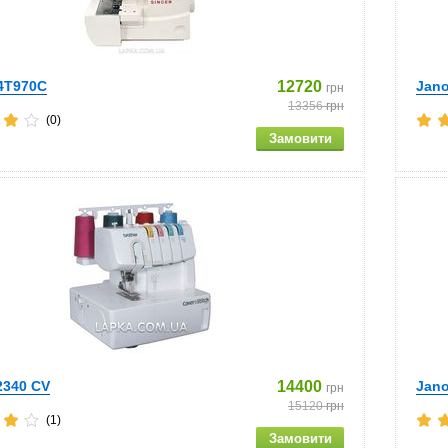
14T970C
12720
Jano
грн
13356
грн
(0)
2340 СV
14400
Jano
грн
15120
грн
(1)