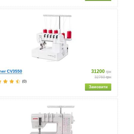
her CV3550
31200
грн
32760
грн
(0)