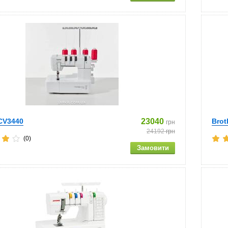
 CV3440
23040
Brot
грн
24192
грн
(0)