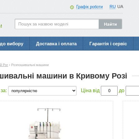
RU
UA
Графік роботи
!
до вибору
Доставка і оплата
Гарантія і сервіс
й Рог
› Розпошивальні машини
шивальні машини в Кривому Розі
 за:
Ціна від
до