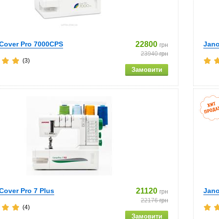
Cover Pro 7000CPS
22800
Jano
грн
23940
грн
(3)
over Pro 7 Plus
21120
Jano
грн
22176
грн
(4)