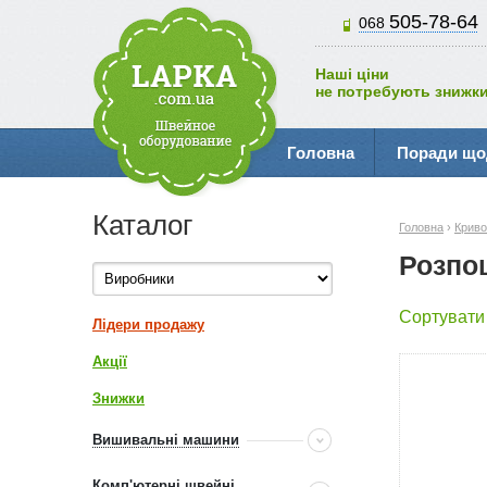
505-78-64
068
Наші ціни
не потребують знижки
Головна
Поради що
Каталог
Головна
›
Криво
Розпо
Сортувати
Лідери продажу
Акції
Знижки
Вишивальні машини
Комп'ютерні швейні