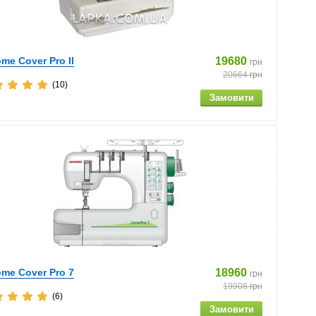
me Cover Pro II
19680
грн
20664
грн
(10)
me Cover Pro 7
18960
грн
19908
грн
(6)