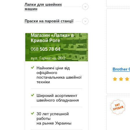
Лапки для швейних
машин
Праски на паровій станції
Магазин «Лапка» в
Кривой Роге
068
505 78 64
вул. Гарматна, 26/2
Найнижчі ціни від
Brother
офіційного
постачальника швейної
техніки
Широкий асортимент
швейного обладнання
30 лет успешной
работы
на рынке Украины