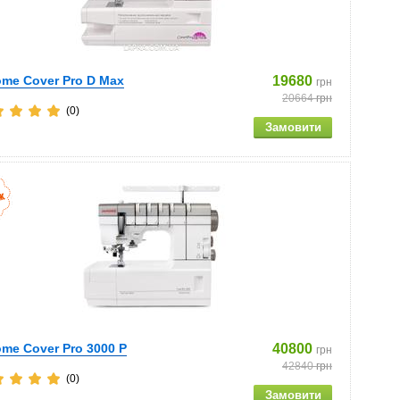
me Cover Pro D Max
19680
грн
20664
грн
(0)
me Cover Pro 3000 P
40800
грн
42840
грн
(0)