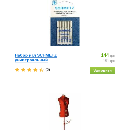
Набор игл SCHMETZ
144
грн
универсальный
151
грн
(0)