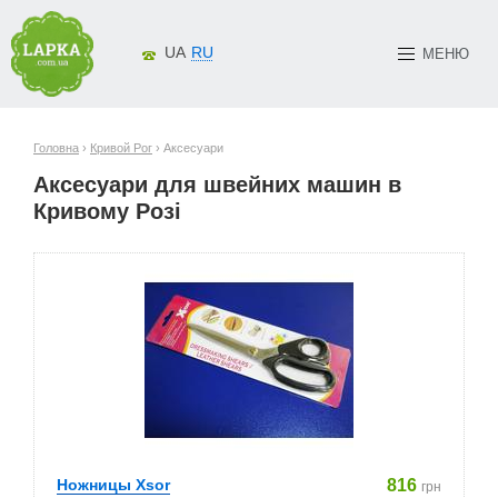
UA
RU
МЕНЮ
Головна
›
Кривой Рог
› Аксесуари
Аксесуари для швейних машин в
Кривому Розі
Ножницы Xsor
816
грн