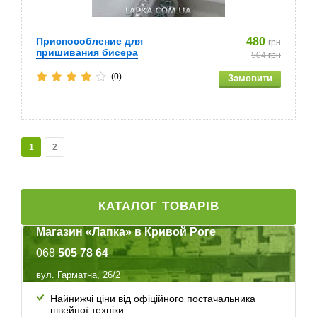
Приспособление для
480
грн
пришивания бисера
504
грн
(0)
1
2
КАТАЛОГ ТОВАРІВ
Магазин «Лапка» в Кривой Роге
068
505 78 64
вул. Гарматна, 26/2
Найнижчі ціни від офіційного постачальника
швейної техніки