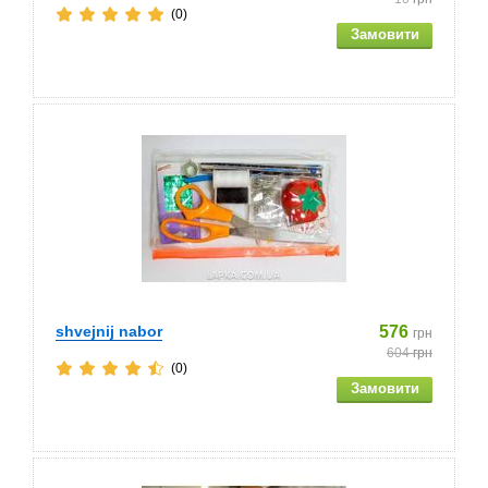
(0)
shvejnij nabor
576
грн
604
грн
(0)