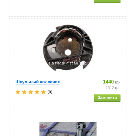
Шпульный колпачок
1440
грн
1512
грн
(0)