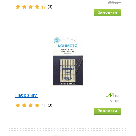
856
грн
(0)
Набор игл
144
грн
151
грн
(0)