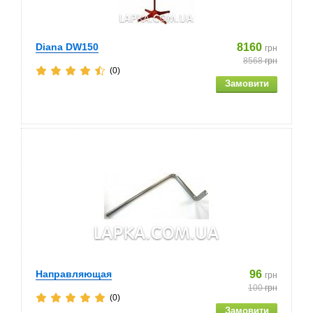
Diana DW150
8160
грн
8568
грн
(0)
Направляющая
96
грн
100
грн
(0)