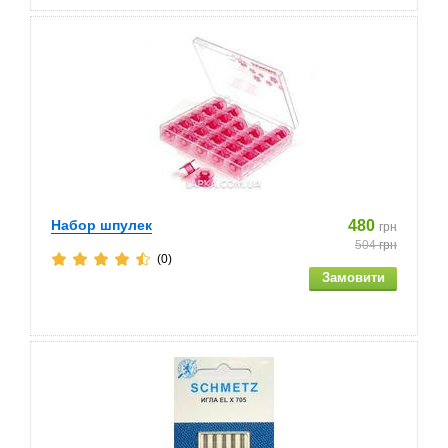
Набор шпулек
480
грн
504
грн
(0)