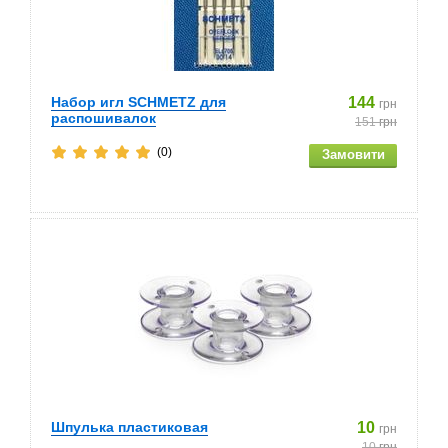
Набор игл SCHMETZ для
144
грн
распошивалок
151
грн
(0)
Шпулька пластиковая
10
грн
10
грн