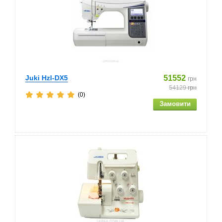
Juki Hzl-DX5
51552
грн
54129
грн
(0)