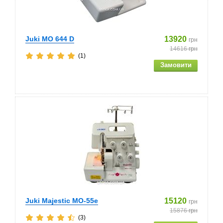
Juki MO 644 D
13920
грн
14616
грн
(1)
Juki Majestic MO-55e
15120
грн
15876
грн
(3)