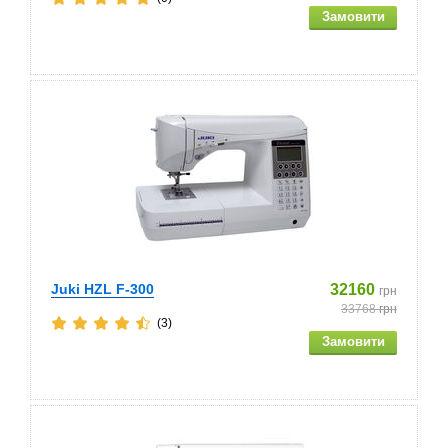
Juki HZL F-300
32160
грн
33768
грн
(3)