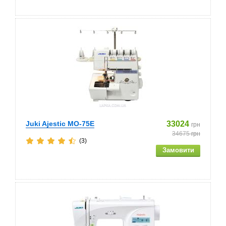
Juki Ajestic MO-75E
33024
грн
34675
грн
(3)