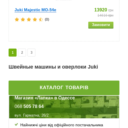
Juki Majestic MO-54e
13920
грн
14616
грн
(0)
1
2
3
Швейные машины и оверлоки Juki
КАТАЛОГ ТОВАРІВ
Магазин «Лапка» в Одессе
068
505 78 64
вул. Гарматна, 26/2
Найнижчі ціни від офіційного постачальника