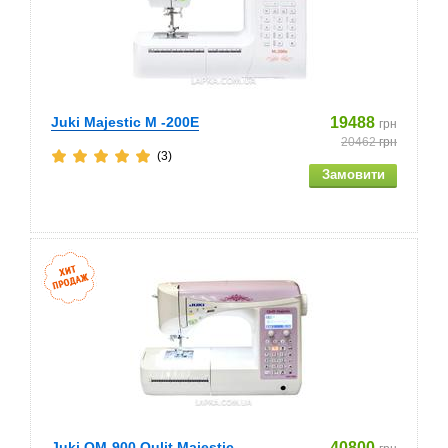
Juki Majestic M -200E
19488
грн
20462
грн
(3)
Juki QM-900 Qulit Majestic
40800