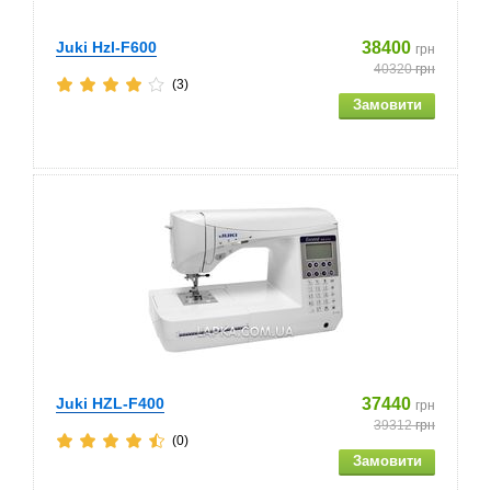
Juki Hzl-F600
38400
грн
40320
грн
(3)
Juki HZL-F400
37440
грн
39312
грн
(0)