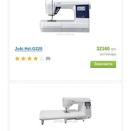
Juki Hzl-G220
32160
грн
33768
грн
(0)