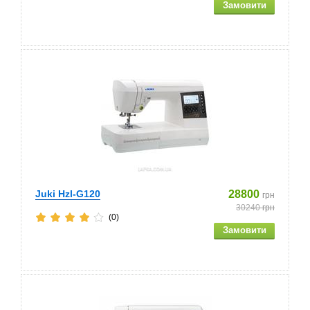
Juki Hzl-G120
28800
грн
30240
грн
(0)