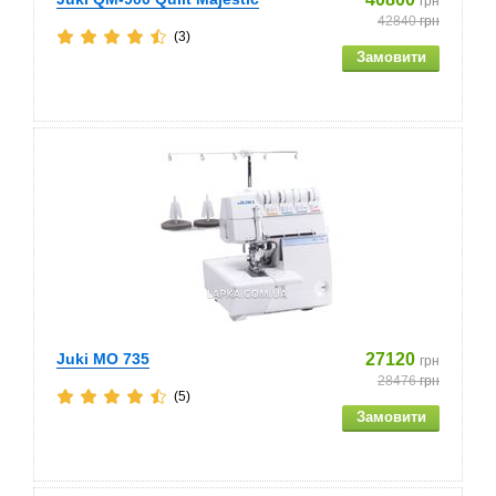
грн
42840
грн
(3)
Juki MO 735
27120
грн
28476
грн
(5)