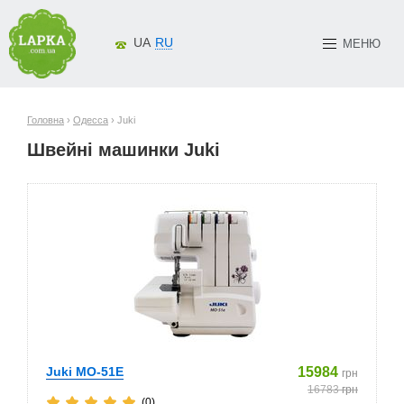
UA
RU
МЕНЮ
Головна
›
Одесса
› Juki
Швейні машинки Juki
Juki MO-51E
15984
грн
16783
грн
(0)