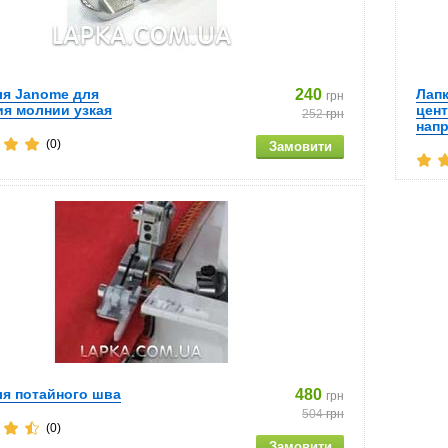
ля Janome для
240
Лапк
грн
я молнии узкая
цен
252
грн
нап
(0)
ля потайного шва
480
грн
504
грн
(0)