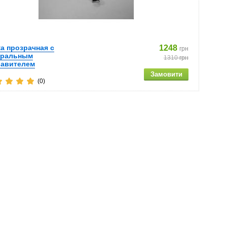
а прозрачная с
1248
грн
тральным
1310
грн
равителем
(0)