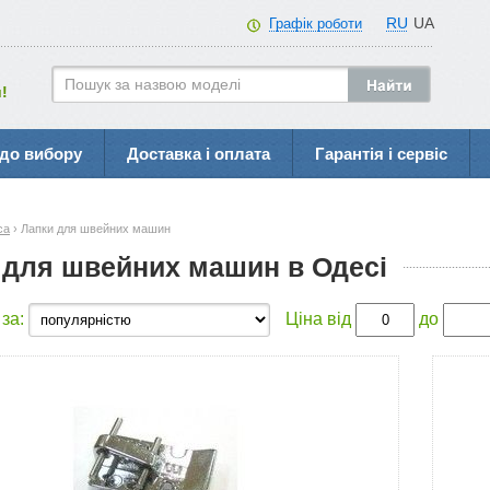
RU
UA
Графік роботи
!
до вибору
Доставка і оплата
Гарантія і сервіс
са
› Лапки для швейних машин
 для швейних машин в Одесі
 за:
Ціна від
до