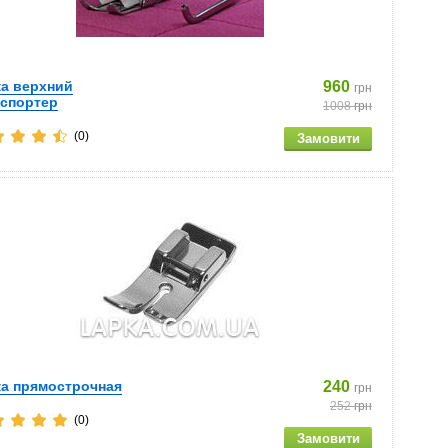
ка верхний
960
грн
нспортер
1008
грн
(0)
ка прямострочная
240
грн
252
грн
(0)