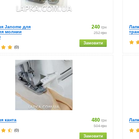
ля Janome для
240
Лап
грн
ия молнии
тра
252
грн
я
(0)
ля канта
480
Лап
грн
504
грн
(0)