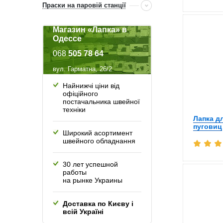
Праски на паровій станції
Магазин «Лапка» в
Одессе
068
505 78 64
вул. Гарматна, 26/2
Найнижчі ціни від
офіційного
постачальника швейної
техніки
Лапка д
пуговиц
Широкий асортимент
швейного обладнання
30 лет успешной
работы
на рынке Украины
Доставка по Києву і
всій Україні