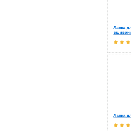
Лапка д
вшивани
Лапка д