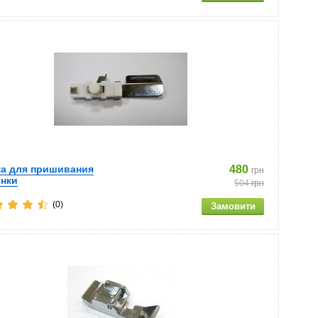
ка для пришивания
480
грн
инки
504
грн
(0)