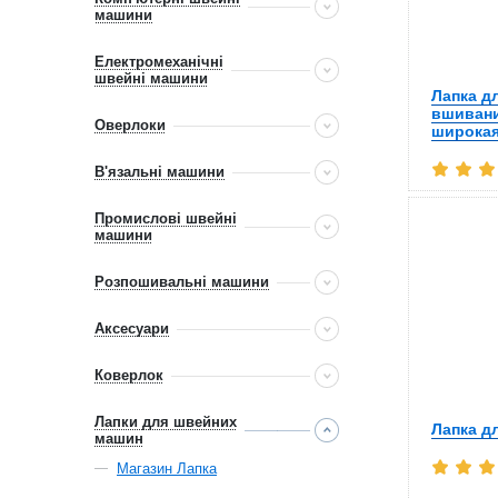
машини
Електромеханічні
швейні машини
Лапка д
вшиван
Оверлоки
широка
В'язальні машини
Промислові швейні
машини
Розпошивальні машини
Аксесуари
Коверлок
Лапки для швейних
Лапка д
машин
Магазин Лапка