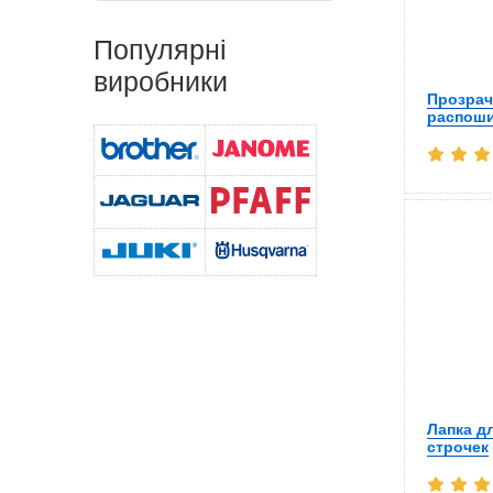
Популярні
виробники
Прозрач
распоши
Лапка д
строчек