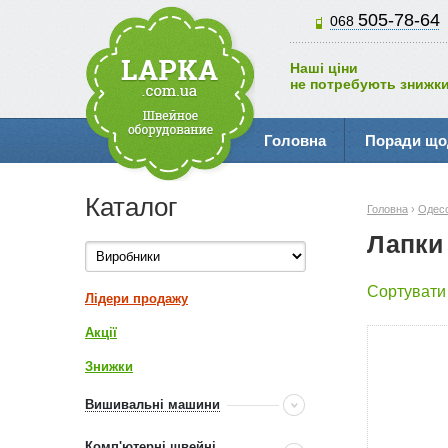
505-78-64
068
Наші ціни
не потребують знижки
Головна
Поради що
Каталог
Головна
›
Одес
Лапки
Сортувати
Лідери продажу
Акції
Знижки
Вишивальні машини
Комп'ютерні швейні