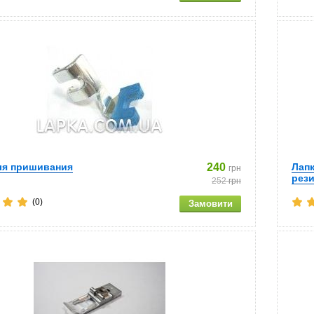
ля пришивания
240
Лап
грн
рез
252
грн
(0)