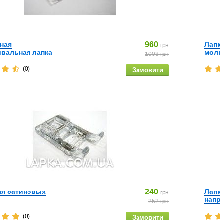
ная
960
Лап
грн
вальная лапка
мол
1008
грн
(0)
ля сатиновых
240
Лап
грн
нап
252
грн
(0)