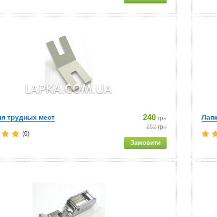
ля трудных мест
240
Лапк
грн
252
грн
(0)