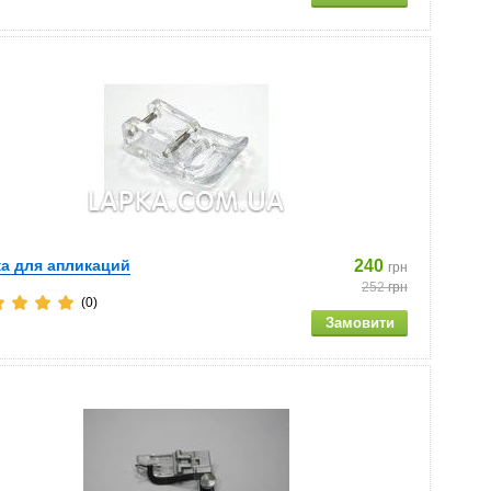
а для апликаций
240
грн
252
грн
(0)