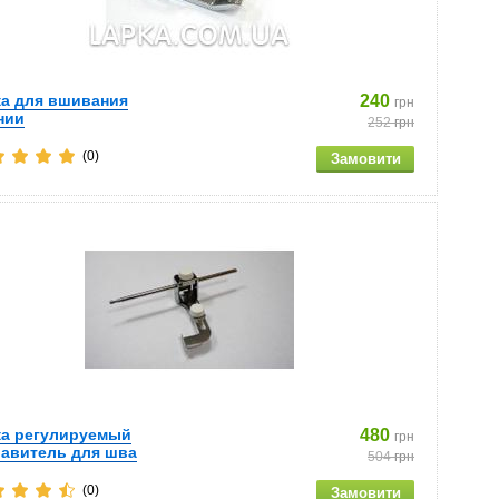
ка для вшивания
240
грн
нии
252
грн
(0)
ка регулируемый
480
грн
равитель для шва
504
грн
(0)