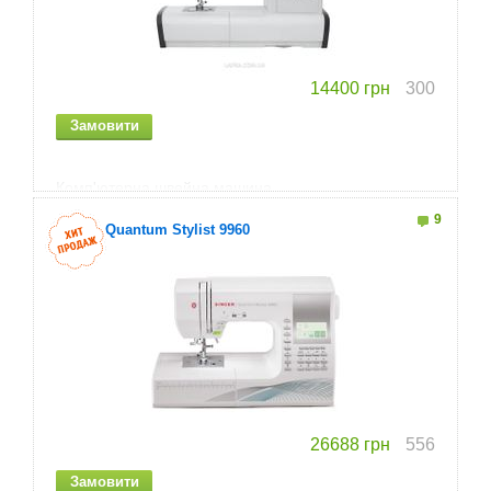
14400
грн
300
Комп'ютерна швейна машина
80 швейних операцій
9
Singer Quantum Stylist 9960
4 види петель
Горизонтальний човник
26688
грн
556