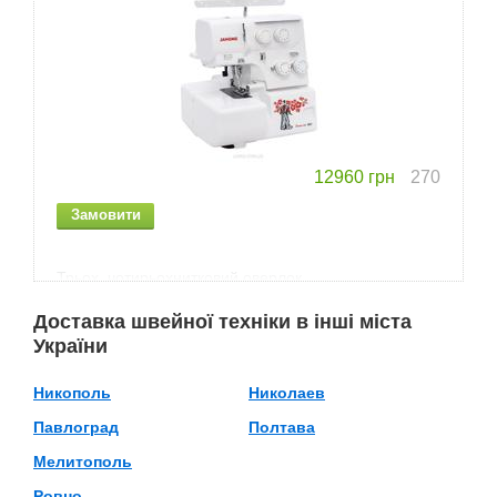
12960
грн
270
Трьох, чотирьохнитковий оверлок
Можливість використання 3, 4 ниток і рольовий шов
Доставка швейної техніки в інші міста
Диференціальна подача матеріалу
України
Никополь
Николаев
Павлоград
Полтава
Мелитополь
Ровно