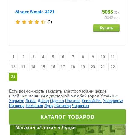
Singer Simple 3221
5088
грн
5342
грн
(0)
1
2
3
4
5
6
7
8
9
10
11
12
13
14
15
16
17
18
19
20
21
22
23
Есть возможность заказать электромеханические
швейные машины c доставкой в любой город Украины:
Харьков
Львов
Днепр
Одесса
Полтава
Кривой Рог
Запорожье
Винница
Николаев
Луцк
Житомир
Чернигов
КАТАЛОГ ТОВАРОВ
Магазин «Лапка» в Луцке