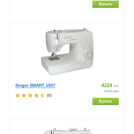
Singer SMART 1507
4224
грн
4435
грн
(0)