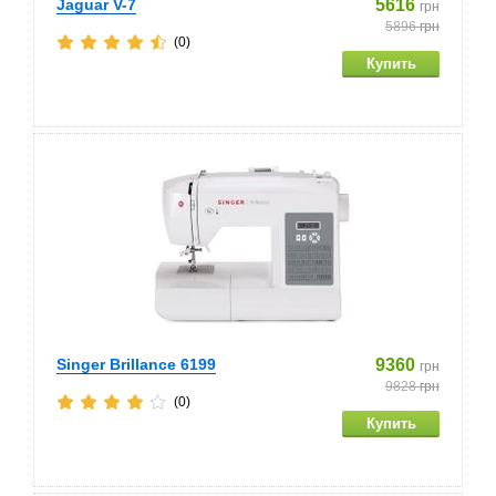
Jaguar V-7
5616
грн
5896
грн
(0)
Singer Brillance 6199
9360
грн
9828
грн
(0)